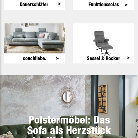
➤
Dauerschläfer
Funktionssofas
➤
➤
couchliebe.
Sessel & Hocker
➤
Polstermöbel: Das
Sofa als Herzstück