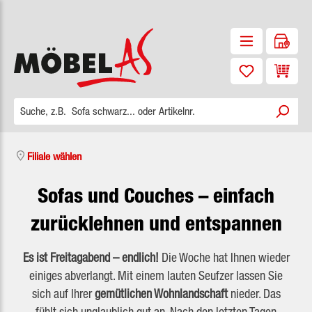
Zum Hauptinhalt springen
Waren
Filiale wählen
Sofas und Couches – einfach
zurücklehnen und entspannen
Es ist Freitagabend – endlich!
Die Woche hat Ihnen wieder
einiges abverlangt. Mit einem lauten Seufzer lassen Sie
sich auf Ihrer
gemütlichen Wohnlandschaft
nieder. Das
fühlt sich unglaublich gut an. Nach den letzten Tagen