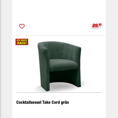
Verkaufspre
89.
95
Cocktailsessel Take Cord grün