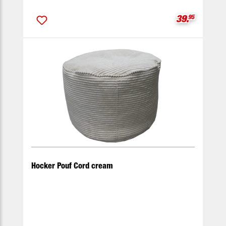
Verkaufspre
39.
95
Hocker Pouf Cord cream