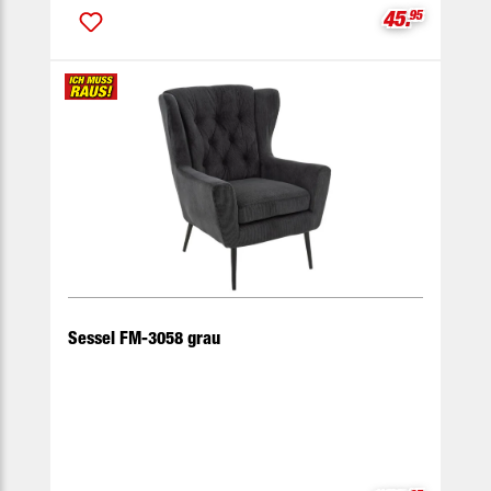
Verkaufspre
45.
95
Sessel FM-3058 grau