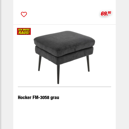
Verkaufspre
69.
95
Hocker FM-3058 grau