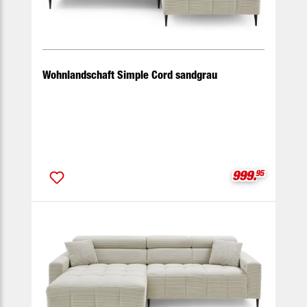
Wohnlandschaft Simple Cord sandgrau
Verkaufspreis
999.
95