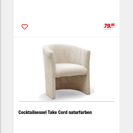
Verkaufspre
79.
95
Cocktailsessel Take Cord naturfarben