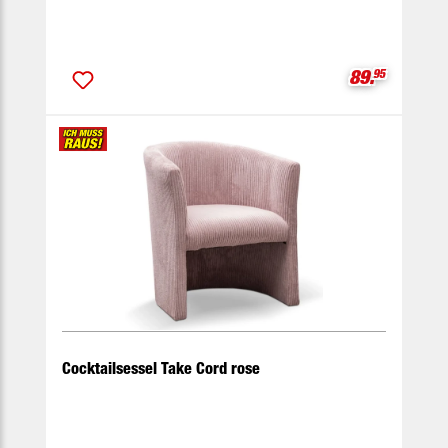
Verkaufspre
89.
95
Cocktailsessel Take Cord rose