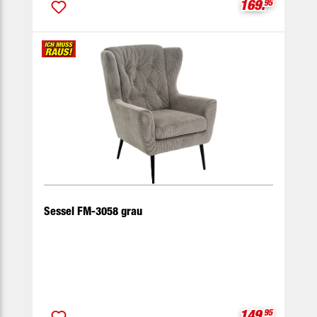
Verkaufspreis
169.
95
Sessel FM-3058 grau
Verkaufspreis
149.
95