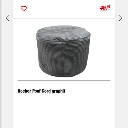
Verkaufspre
45.
95
Hocker Pouf Cord graphit