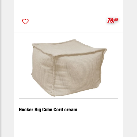
Verkaufspre
79.
95
Hocker Big Cube Cord cream