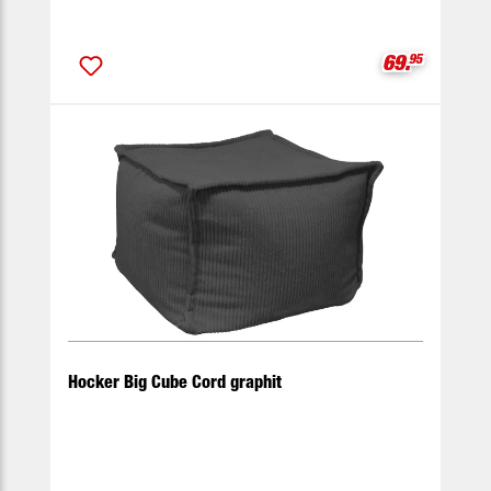
Verkaufspre
69.
95
Hocker Big Cube Cord graphit