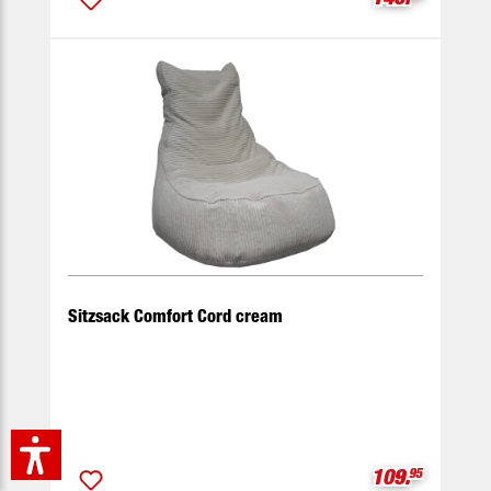
Sitzsack Comfort Cord cream
Verkaufspreis
109.
95