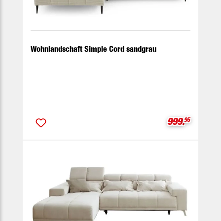
Wohnlandschaft Simple Cord sandgrau
Verkaufspreis
999.
95