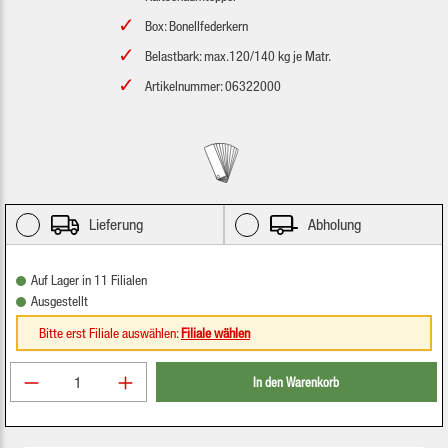
Box: Bonellfederkern
Belastbark: max.120/140 kg je Matr.
Artikelnummer: 06322000
Lieferung
Abholung
Auf Lager in 11 Filialen
Ausgestellt
Bitte erst Filiale auswählen:
Filiale wählen
Produkt Anzahl: Gib den gewünschten Wert ein oder be
In den Warenkorb