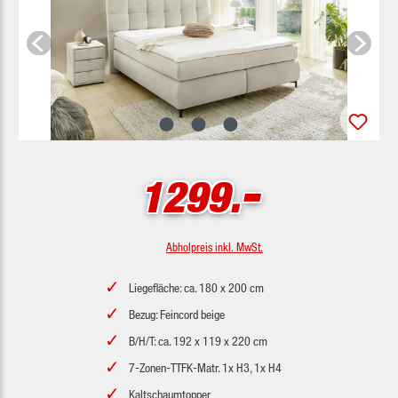
-
1299.
Abholpreis inkl. MwSt.
Liegefläche: ca. 180 x 200 cm
Bezug: Feincord beige
B/H/T: ca. 192 x 119 x 220 cm
7-Zonen-TTFK-Matr. 1x H3, 1x H4
Kaltschaumtopper