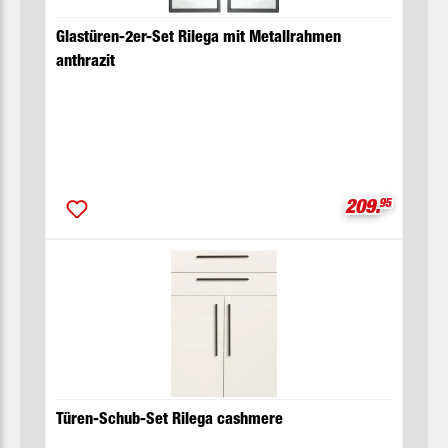
Glastüren-2er-Set Rilega mit Metallrahmen
anthrazit
Verkaufsprei
209.
95
Türen-Schub-Set Rilega cashmere