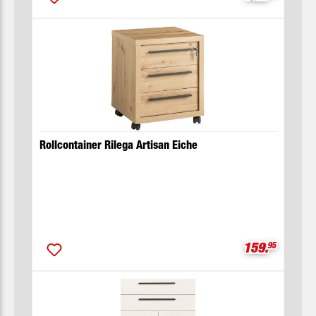
Rollcontainer Rilega Artisan Eiche
Verkaufsprei
159.
95