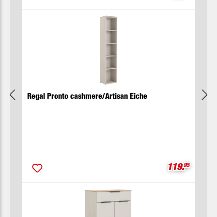
Regal Pronto cashmere/Artisan Eiche
Verkaufsprei
119.
95