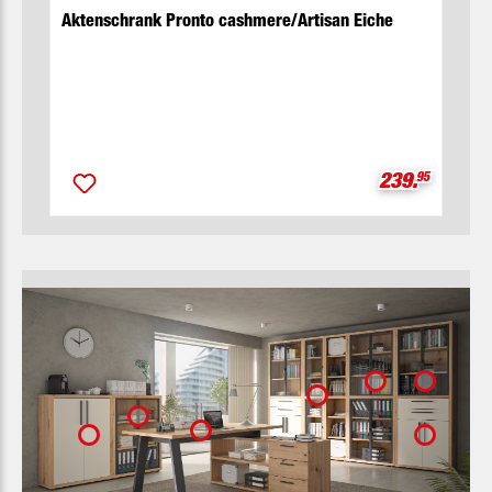
Aktenschrank Pronto cashmere/Artisan Eiche
Verkaufsprei
239.
95