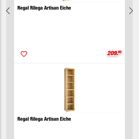
Regal Rilega Artisan Eiche
Verkaufsprei
209.
95
Regal Rilega Artisan Eiche