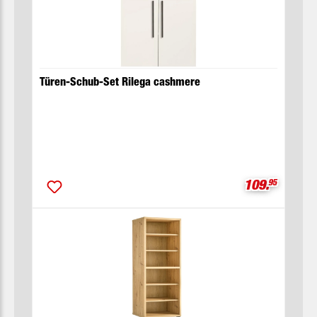
Türen-Schub-Set Rilega cashmere
Verkaufsprei
109.
95