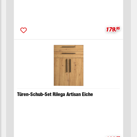
Verkaufsprei
179.
95
Türen-Schub-Set Rilega Artisan Eiche