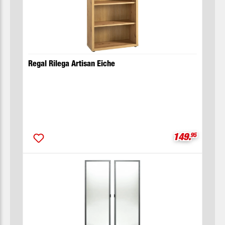
Regal Rilega Artisan Eiche
Verkaufsprei
149.
95