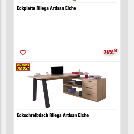
Eckplatte Rilega Artisan Eiche
Verkaufsprei
109.
95
Eckschreibtisch Rilega Artisan Eiche