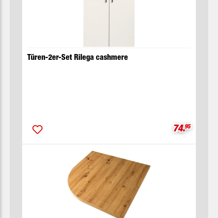
Türen-2er-Set Rilega cashmere
Verkaufspre
74.
95