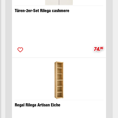
Türen-2er-Set Rilega cashmere
Verkaufspre
74.
95
Regal Rilega Artisan Eiche