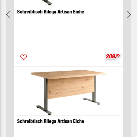
Schreibtisch Rilega Artisan Eiche
Verkaufsprei
209.
95
Schreibtisch Rilega Artisan Eiche