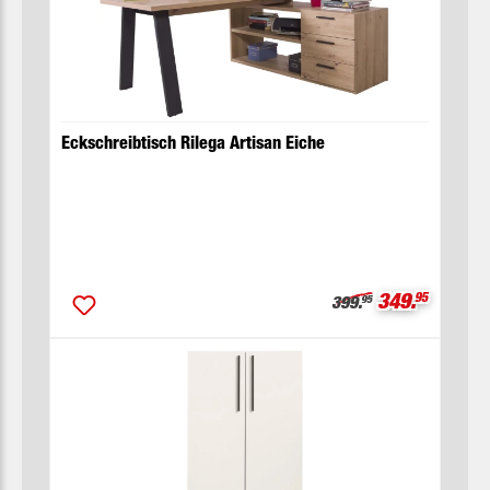
Eckschreibtisch Rilega Artisan Eiche
Verkaufsprei
349.
95
Regulärer Preis:
399.
95