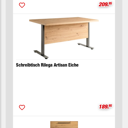
Verkaufsprei
209.
95
Schreibtisch Rilega Artisan Eiche
Verkaufsprei
189.
95