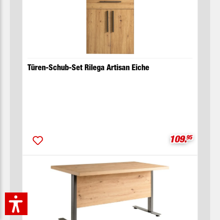
Türen-Schub-Set Rilega Artisan Eiche
Verkaufsprei
109.
95