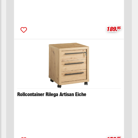
Verkaufsprei
189.
95
Rollcontainer Rilega Artisan Eiche