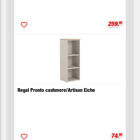
Verkaufsprei
259.
95
Regal Pronto cashmere/Artisan Eiche
Verkaufspre
74.
95