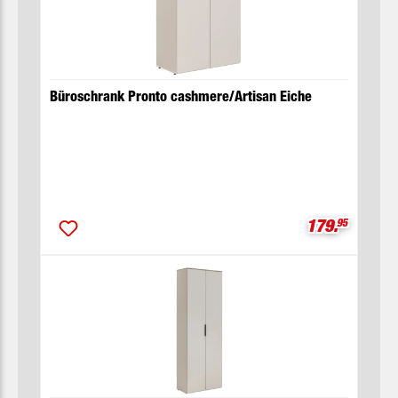
Büroschrank Pronto cashmere/Artisan Eiche
Verkaufsprei
179.
95