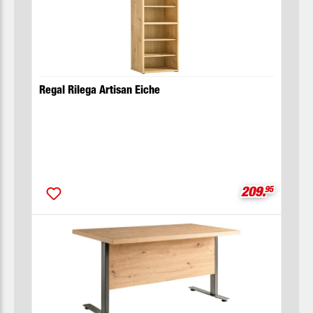
Regal Rilega Artisan Eiche
Verkaufsprei
209.
95