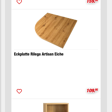
Verkaufsprei
159.
95
Eckplatte Rilega Artisan Eiche
Verkaufsprei
109.
95