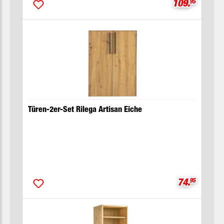
Verkaufsprei
109.
95
Türen-2er-Set Rilega Artisan Eiche
Verkaufspre
74.
95