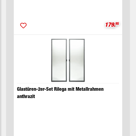
Verkaufsprei
179.
95
Glastüren-2er-Set Rilega mit Metallrahmen
anthrazit