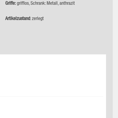
Griffe:
grifflos, Schrank: Metall, anthrazit
Artikelzustand
: zerlegt