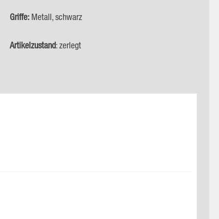
Griffe:
Metall, schwarz
Artikelzustand
: zerlegt