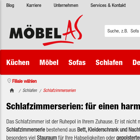
Blog
Karriere
Unternehmen
Services & Kontakt
 Hauptinhalt springen
Zur Suche springen
Zur Hauptnavigation springen
Küchen
Möbel
Sofas
Schlafen
De
Filiale wählen
Schlafen
Schlafzimmerserien
/
/
Schlafzimmerserien: für einen har
Das Schlafzimmer ist der Ruhepol in Ihrem Zuhause. Er ist nicht 
Schlafzimmerserie
bestehend aus
Bett, Kleiderschrank und Na
besonders viel
Stauraum
für Ihre Habseligkeiten oder
gepolstert