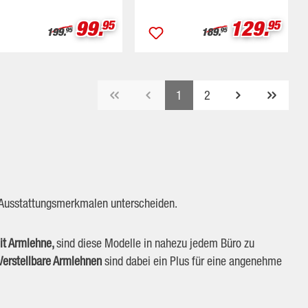
Verkaufspreis:
Verkaufs
99.
129.
eis:
95
95
Regulärer Preis:
Regulärer Preis:
199.
189.
95
95
Seite
Seite
1
2
en Ausstattungsmerkmalen unterscheiden.
it Armlehne,
sind diese Modelle in nahezu jedem Büro zu
Verstellbare Armlehnen
sind dabei ein Plus für eine angenehme