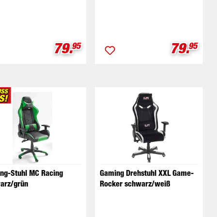
is:
Verkaufspreis:
Verkauf
79.
79.
95
95
ng-Stuhl MC Racing
Gaming Drehstuhl XXL Game-
arz/grün
Rocker schwarz/weiß