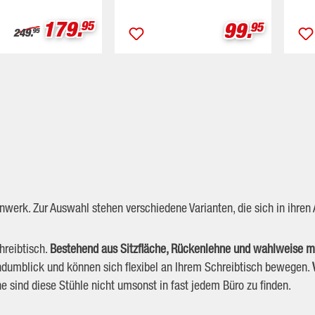
Verkaufspreis:
179.
Verkaufspr
99.
95
95
Regulärer Preis:
249.
95
enwerk. Zur Auswahl stehen verschiedene Varianten, die sich in ihr
hreibtisch.
Bestehend aus Sitzfläche, Rückenlehne und wahlweise m
ndumblick und können sich flexibel an Ihrem Schreibtisch bewegen.
öhe sind diese Stühle nicht umsonst in fast jedem Büro zu finden.