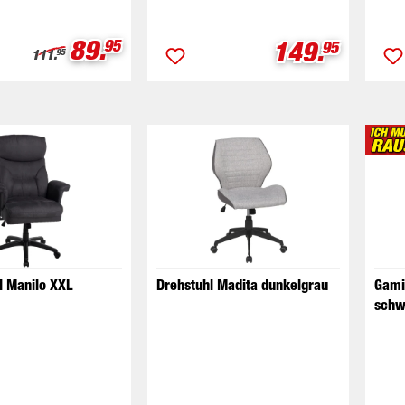
Verkaufspreis:
89.
Verkaufspre
149.
95
95
Regulärer Preis:
111.
95
l Manilo XXL
Drehstuhl Madita dunkelgrau
Gami
schw