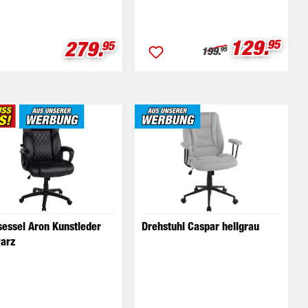
Verkaufs
129.
eis:
Verkaufspreis:
279.
95
95
Regulärer Preis:
199.
95
sessel Aron Kunstleder
Drehstuhl Caspar hellgrau
arz