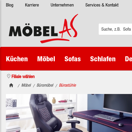
Blog
Karriere
Unternehmen
Services & Kontakt
 Hauptinhalt springen
Zur Suche springen
Zur Hauptnavigation springen
Küchen
Möbel
Sofas
Schlafen
De
Filiale wählen
Möbel
Büromöbel
Bürostühle
/
/
/