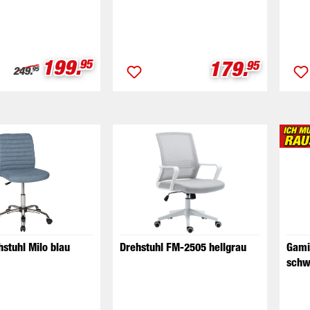
Verkaufspreis:
199.
Verkaufspre
179.
95
95
Regulärer Preis:
249.
95
stuhl Milo blau
Drehstuhl FM-2505 hellgrau
Gami
schw