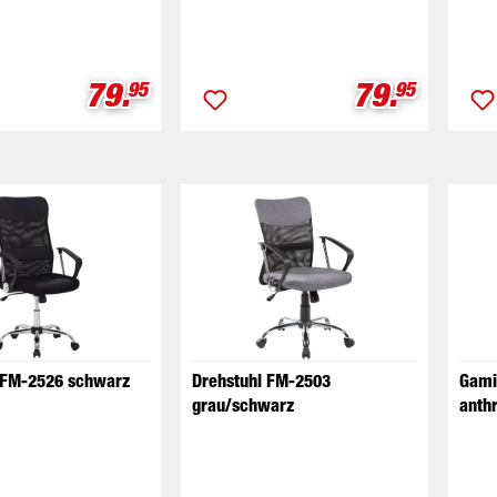
Verkaufspreis:
Verkaufspr
79.
79.
95
95
 FM-2526 schwarz
Drehstuhl FM-2503
Gami
grau/schwarz
anth