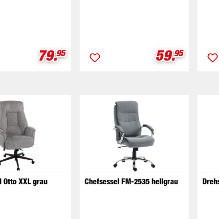
Verkaufspreis:
Verkaufspr
79.
59.
95
95
l Otto XXL grau
Chefsessel FM-2535 hellgrau
Dreh