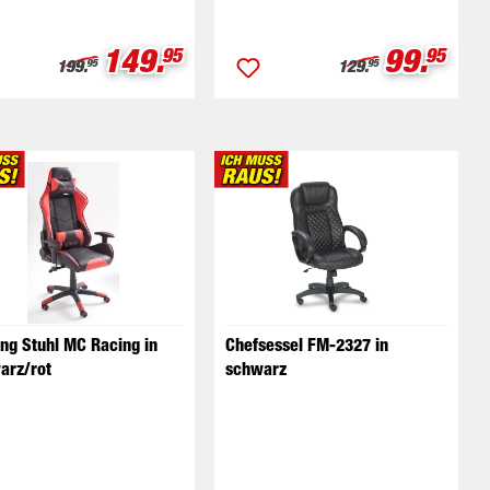
Verkaufspreis:
Verkauf
149.
99.
is:
95
95
Regulärer Preis:
Regulärer Preis:
199.
129.
95
95
ng Stuhl MC Racing in
Chefsessel FM-2327 in
arz/rot
schwarz