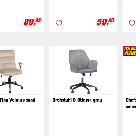
Verkaufspreis:
Verkaufspr
89.
59.
95
95
 Fina Velours sand
Drehstuhl O-Ottawa grau
Chef
schw