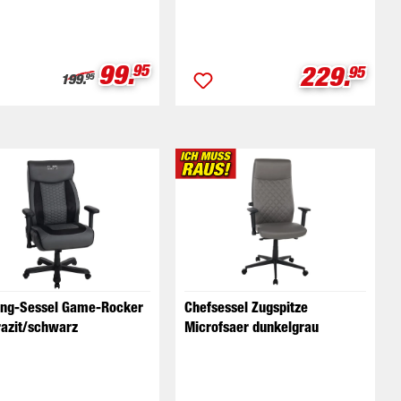
Verkaufspreis:
99.
eis:
Verkaufs
229.
95
95
Regulärer Preis:
199.
95
ng-Sessel Game-Rocker
Chefsessel Zugspitze
razit/schwarz
Microfsaer dunkelgrau