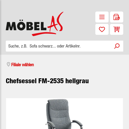
Zum Hauptinhalt springen
Waren
Filiale wählen
Chefsessel FM-2535 hellgrau
Bildergalerie überspringen