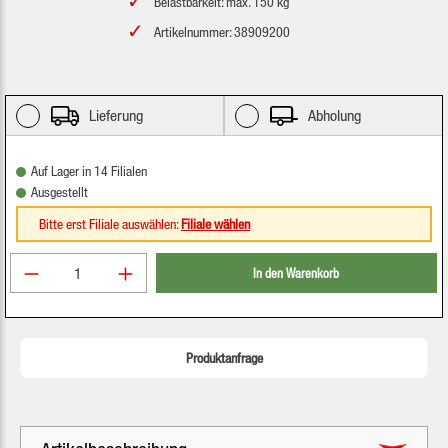
Belastbarkeit: max. 150 kg
Artikelnummer: 38909200
Lieferung
Abholung
Auf Lager in 14 Filialen
Ausgestellt
Bitte erst Filiale auswählen:
Filiale wählen
Produkt Anzahl: Gib den gewünschten Wert ein oder be
In den Warenkorb
Produktanfrage