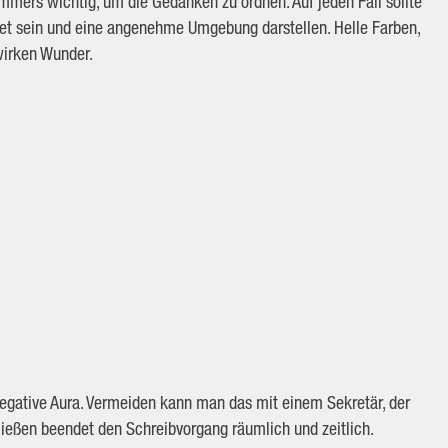
mmers wichtig, um die Gedanken zu ordnen. Auf jeden Fall sollte
ltet sein und eine angenehme Umgebung darstellen. Helle Farben,
 wirken Wunder.
 negative Aura. Vermeiden kann man das mit einem Sekretär, der
ließen beendet den Schreibvorgang räumlich und zeitlich.