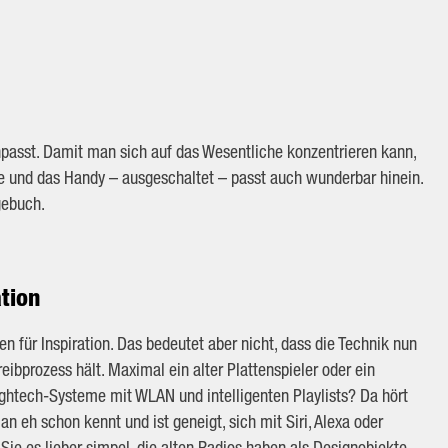
inpasst. Damit man sich auf das Wesentliche konzentrieren kann,
he und das Handy – ausgeschaltet – passt auch wunderbar hinein.
gebuch.
tion
en für Inspiration. Das bedeutet aber nicht, dass die Technik nun
ibprozess hält. Maximal ein alter Plattenspieler oder ein
ightech-Systeme mit WLAN und intelligenten Playlists? Da hört
n eh schon kennt und ist geneigt, sich mit Siri, Alexa oder
Sie es lieber simpel, die alten Radios haben als Designobjekte