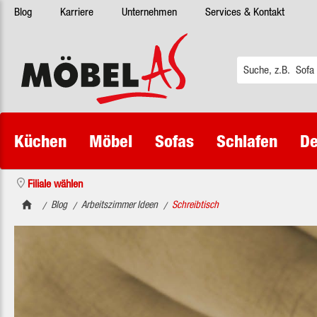
Blog
Karriere
Unternehmen
Services & Kontakt
 Hauptinhalt springen
Zur Suche springen
Zur Hauptnavigation springen
Küchen
Möbel
Sofas
Schlafen
De
Filiale wählen
Blog
Arbeitszimmer Ideen
Schreibtisch
/
/
/