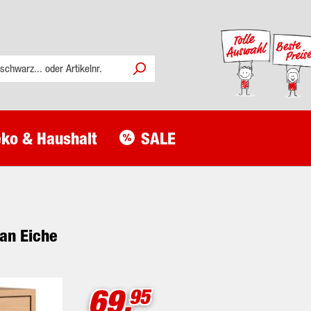
ko & Haushalt
SALE
an Eiche
69.
95