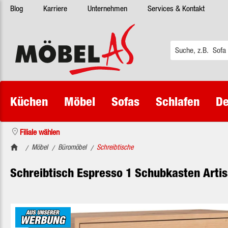
Blog
Karriere
Unternehmen
Services & Kontakt
 Hauptinhalt springen
Zur Suche springen
Zur Hauptnavigation springen
Küchen
Möbel
Sofas
Schlafen
De
Filiale wählen
Möbel
Büromöbel
Schreibtische
/
/
/
Schreibtisch Espresso 1 Schubkasten Artis
Bildergalerie überspringen