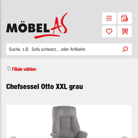
Zum Hauptinhalt springen
Waren
Filiale wählen
Chefsessel Otto XXL grau
Bildergalerie überspringen