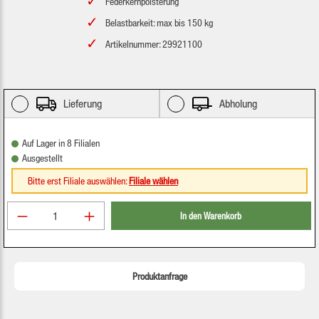
Federkernpolsterung
Belastbarkeit: max bis 150 kg
Artikelnummer: 29921100
Lieferung
Abholung
Auf Lager in 8 Filialen
Ausgestellt
Bitte erst Filiale auswählen:
Filiale wählen
Produkt Anzahl: Gib den gewünschten Wert ein oder be
In den Warenkorb
Produktanfrage