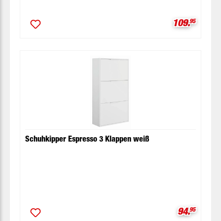
Verkaufspre
109.
95
Schuhkipper Espresso 3 Klappen weiß
Verkaufspr
94.
95