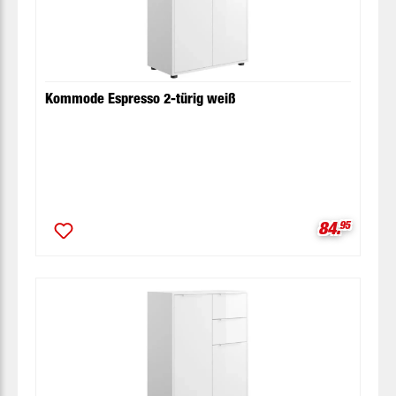
Kommode Espresso 2-türig weiß
Verkaufspr
84.
95