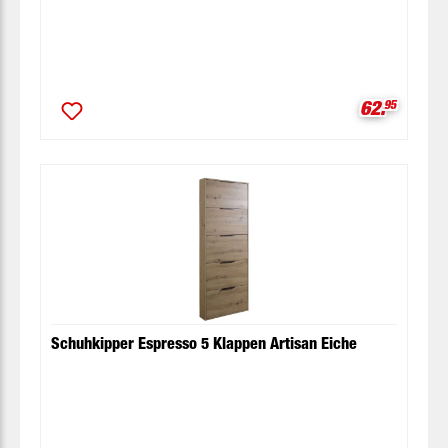
Verkaufspr
62.
95
Schuhkipper Espresso 5 Klappen Artisan Eiche