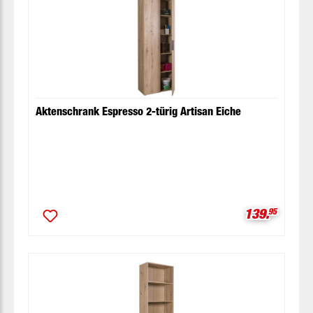
Aktenschrank Espresso 2-türig Artisan Eiche
Verkaufspre
139.
95