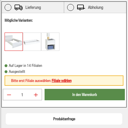
Lieferung
Abholung
Mögliche Varianten:
Auf Lager in 14 Filialen
Ausgestellt
Bitte erst Filiale auswählen:
Filiale wählen
Produkt Anzahl: Gib den gewünschten Wert ein oder be
In den Warenkorb
Produktanfrage