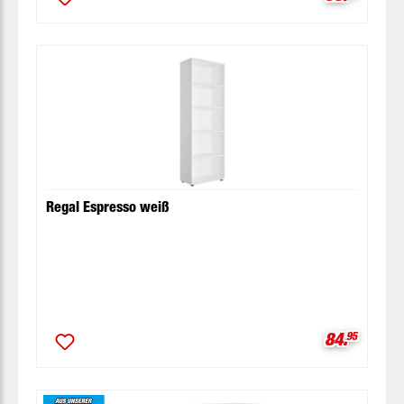
Regal Espresso weiß
Verkaufspr
84.
95