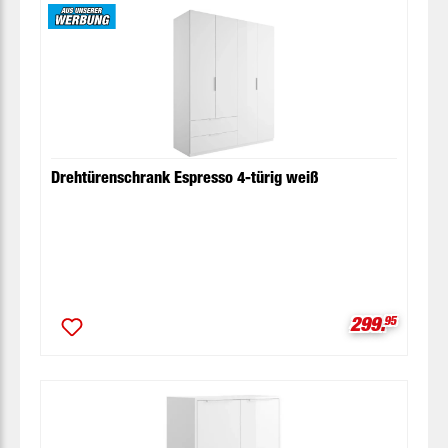
Drehtürenschrank Espresso 4-türig weiß
Verkaufspre
299.
95