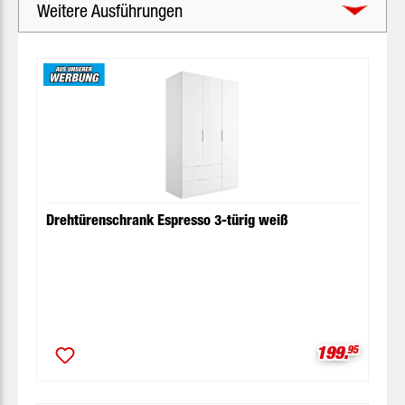
Weitere Ausführungen
Produktgalerie überspringen
Drehtürenschrank Espresso 3-türig weiß
Verkaufspre
199.
95