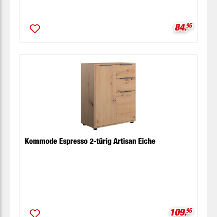
Verkaufspr
84.
95
Kommode Espresso 2-türig Artisan Eiche
Verkaufspre
109.
95