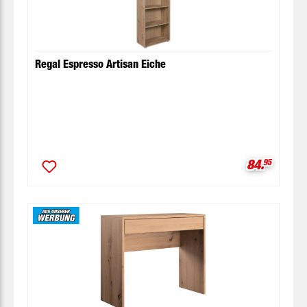
Regal Espresso Artisan Eiche
Verkaufspr
84.
95