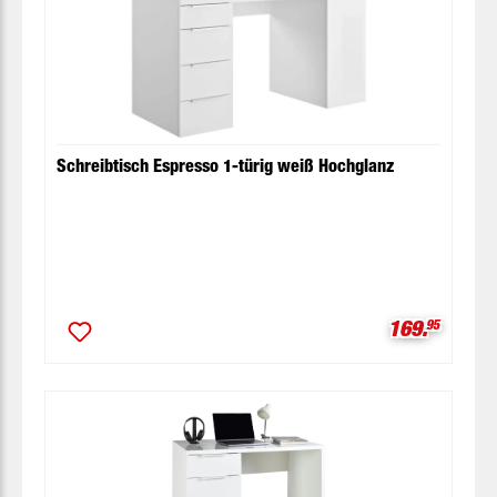
Schreibtisch Espresso 1-türig weiß Hochglanz
Verkaufspre
169.
95