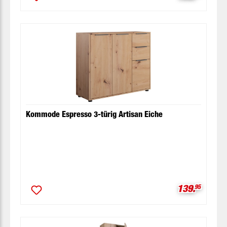
Kommode Espresso 3-türig Artisan Eiche
Verkaufspre
139.
95