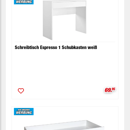
Schreibtisch Espresso 1 Schubkasten weiß
Verkaufspr
69.
95