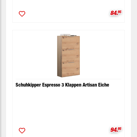
Verkaufspr
84.
95
Schuhkipper Espresso 3 Klappen Artisan Eiche
Verkaufspr
94.
95