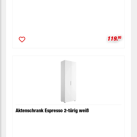
Verkaufspre
119.
95
Aktenschrank Espresso 2-türig weiß