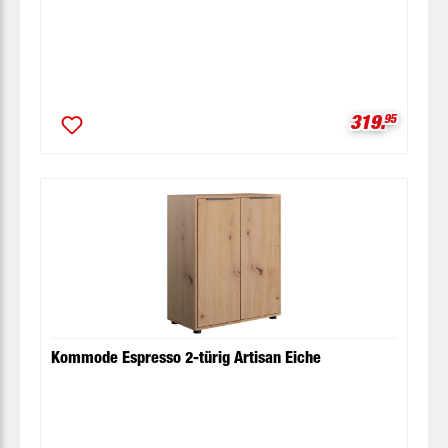
Verkaufspre
319.
95
Kommode Espresso 2-türig Artisan Eiche