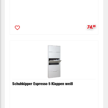
Verkaufspr
74.
95
Schuhkipper Espresso 5 Klappen weiß