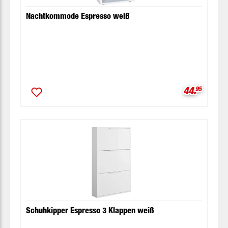
Nachtkommode Espresso weiß
Verkaufspr
44.
95
Schuhkipper Espresso 3 Klappen weiß