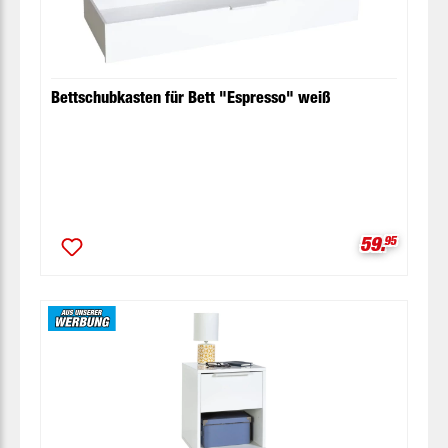
Bettschubkasten für Bett "Espresso" weiß
Verkaufspr
59.
95