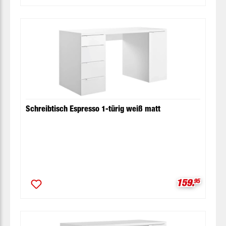
Schreibtisch Espresso 1-türig weiß matt
Verkaufspre
159.
95