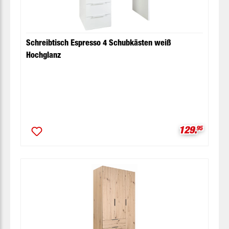
Schreibtisch Espresso 4 Schubkästen weiß
Hochglanz
Verkaufspre
129.
95