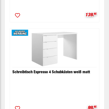
Verkaufspre
139.
95
Schreibtisch Espresso 4 Schubkästen weiß matt
Verkaufspr
99.
95