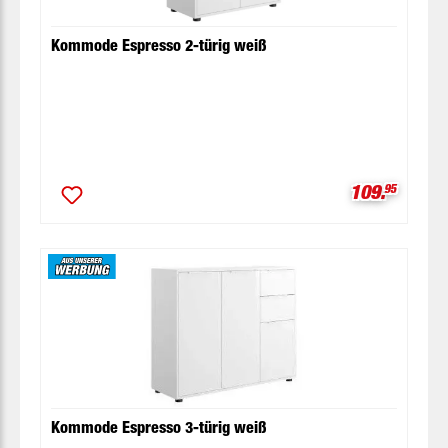
Kommode Espresso 2-türig weiß
Verkaufspre
109.
95
Kommode Espresso 3-türig weiß