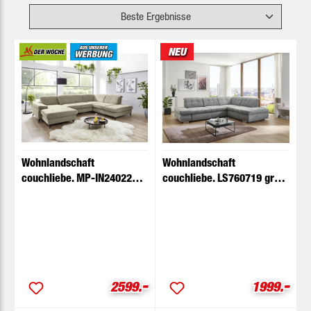
NEU
Wohnlandschaft
Wohnlandschaft
couchliebe. MP-IN24022
couchliebe. LS760719 grau
mandel Basismodell
Basismodell
-
-
Verkaufspreis:
Verkaufspr
2599.
1999.