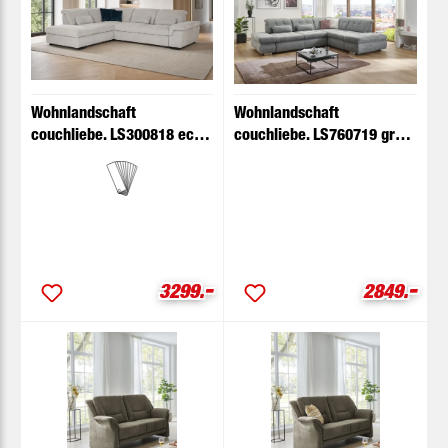
Wohnlandschaft
Wohnlandschaft
couchliebe. LS300818 ecru
couchliebe. LS760719 grau
mit Zusatzfunktionen
mit Zusatzfunktionen
-
-
Verkaufspreis:
Verkaufspr
3299.
2849.