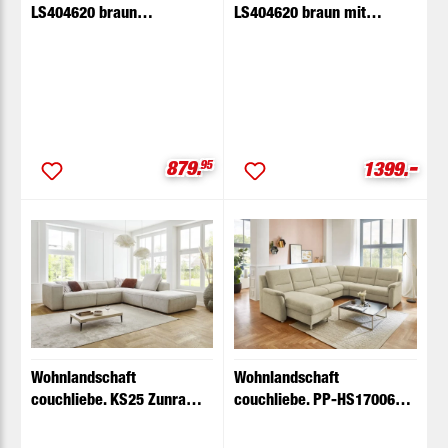
LS404620 braun
LS404620 braun mit
Basismodell
Zusatzfunktionen
-
Verkaufspreis:
Verkaufspr
879.
95
1399.
Wohnlandschaft
Wohnlandschaft
couchliebe. KS25 Zunra
couchliebe. PP-HS17006
natur mit Zusatzfunktionen
sand Basismodell