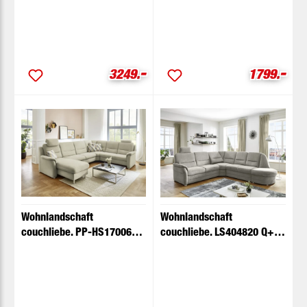
-
-
Verkaufspreis:
Verkaufspr
3249.
1799.
Wohnlandschaft
Wohnlandschaft
couchliebe. PP-HS17006
couchliebe. LS404820 Q+
sand mit Zusatzfunktionen
ecru mit Zusatzfunktionen