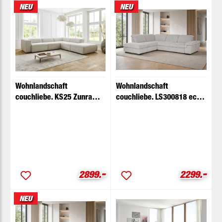
NEU
NEU
Wohnlandschaft
Wohnlandschaft
couchliebe. KS25 Zunra
couchliebe. LS300818 ecru
natur Basismodell
Basismodell
-
-
Verkaufspreis:
Verkaufspr
2899.
2299.
NEU