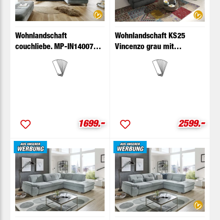
Wohnlandschaft
Wohnlandschaft KS25
couchliebe. MP-IN14007
Vincenzo grau mit
Cord aqua mit
Zusatzfunktionen
Zusatzfunktionen
couchliebe.
-
-
Verkaufspreis:
Verkaufspr
1699.
2599.