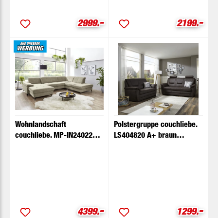
-
-
Verkaufspreis:
Verkaufspr
2999.
2199.
Wohnlandschaft
Polstergruppe couchliebe.
couchliebe. MP-IN24022
LS404820 A+ braun
mandel mit
Basismodell
Zusatzfunktionen
-
-
Verkaufspreis:
Verkaufspr
4399.
1299.