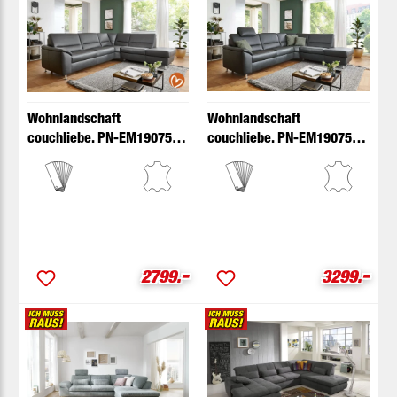
Wohnlandschaft
Wohnlandschaft
couchliebe. PN-EM19075
couchliebe. PN-EM19075
Leder anthrazit
Leder anthrazit mit
Basismodell
Zusatzfunktion
-
-
Verkaufspreis:
Verkaufspr
2799.
3299.