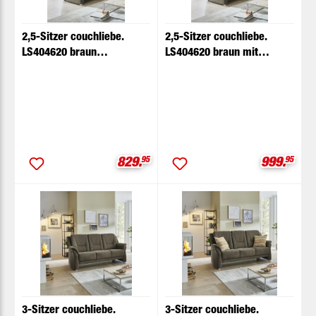
2,5-Sitzer couchliebe.
2,5-Sitzer couchliebe.
LS404620 braun
LS404620 braun mit
Basismodell
Zusatzfunktionen
Verkaufspreis:
Verkaufsp
829.
95
999.
95
3-Sitzer couchliebe.
3-Sitzer couchliebe.