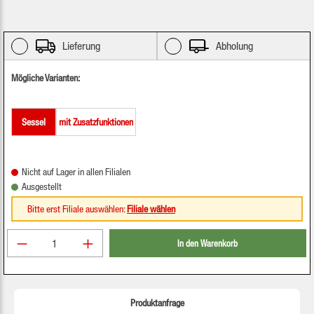
Lieferung
Abholung
Mögliche Varianten:
Sessel
mit Zusatzfunktionen
Nicht auf Lager in allen Filialen
Ausgestellt
Bitte erst Filiale auswählen:
Filiale wählen
Produkt Anzahl: Gib den gewünschten Wert ein oder be
In den Warenkorb
Produktanfrage