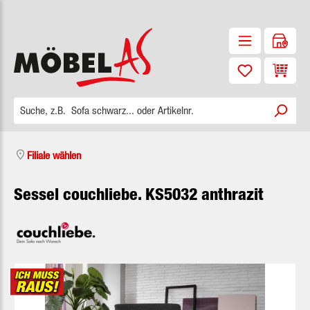
Zum Hauptinhalt springen
Waren
Filiale wählen
Sessel couchliebe. KS5032 anthrazit
Bildergalerie überspringen