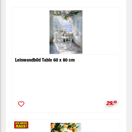
Leinwandbild Table 60 x 80 cm
Verkaufspr
29.
95