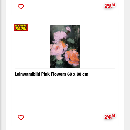
Verkaufspr
29.
95
Leinwandbild Pink Flowers 60 x 80 cm
Verkaufspr
24.
95