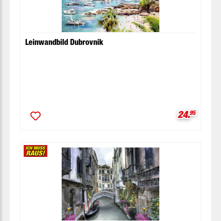
Leinwandbild Dubrovnik
Verkaufspr
24.
95