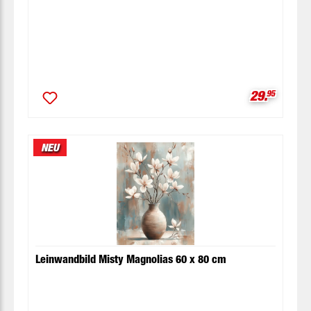
Verkaufspr
29.
95
NEU
Leinwandbild Misty Magnolias 60 x 80 cm