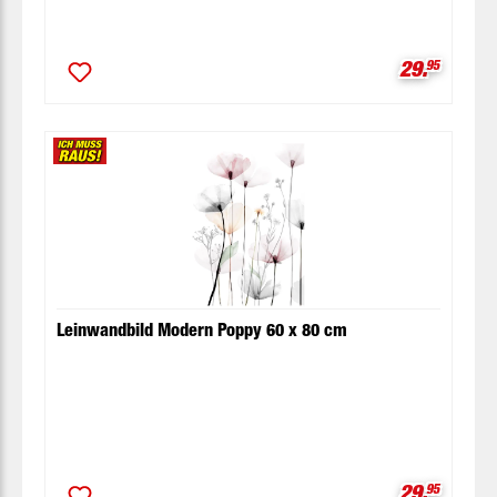
Verkaufspr
29.
95
Leinwandbild Modern Poppy 60 x 80 cm
Verkaufspr
29.
95