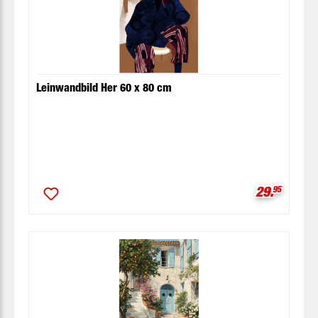
Leinwandbild Her 60 x 80 cm
Verkaufspr
29.
95