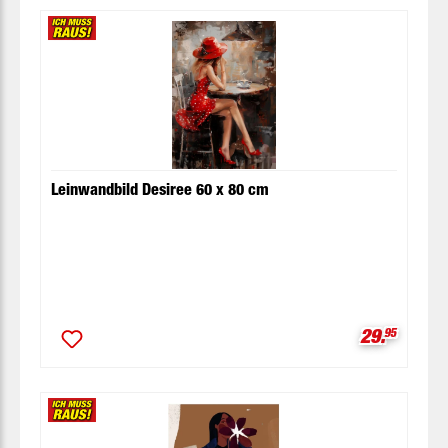
Leinwandbild Desiree 60 x 80 cm
Verkaufspr
29.
95