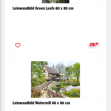
Leinwandbild Green Leafs 60 x 80 cm
Verkaufspr
29.
95
Leinwandbild Watermill 60 x 80 cm