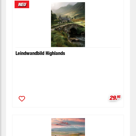
NEU
Leindwandbild Highlands
Verkaufspr
29.
95