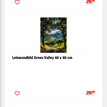
Verkaufspr
29.
95
Leinwandbild Green Valley 60 x 80 cm
Verkaufspr
29.
95