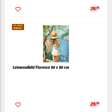
Verkaufspr
39.
95
Leinwandbild Florence 60 x 80 cm
Verkaufspr
29.
95