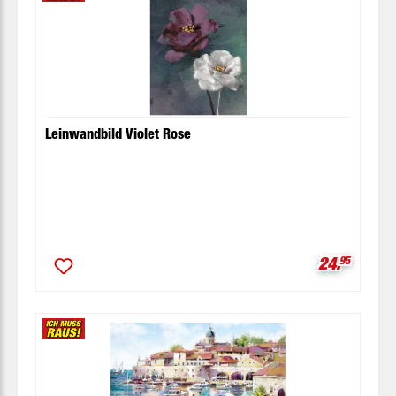
Leinwandbild Violet Rose
Verkaufspr
24.
95