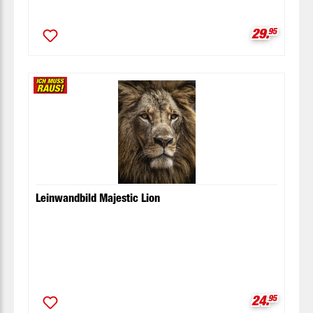
Verkaufspr
29.
95
Leinwandbild Majestic Lion
Verkaufspr
24.
95