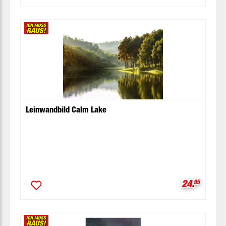
Leinwandbild Calm Lake
Verkaufspr
24.
95