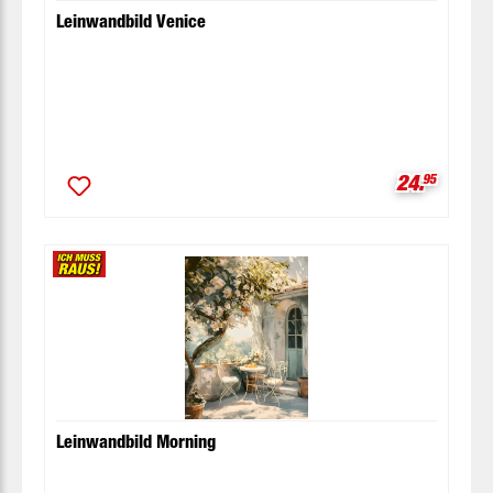
Leinwandbild Venice
Verkaufspr
24.
95
Leinwandbild Morning