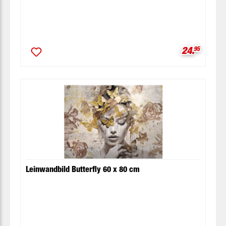
Verkaufspr
24.
95
Leinwandbild Butterfly 60 x 80 cm