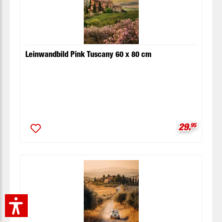
Leinwandbild Pink Tuscany 60 x 80 cm
Verkaufspr
29.
95