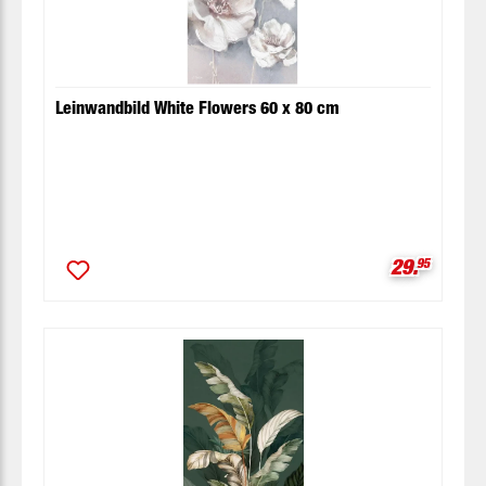
Leinwandbild White Flowers 60 x 80 cm
Verkaufspr
29.
95