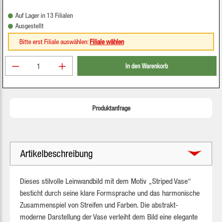
Auf Lager in 13 Filialen
Ausgestellt
Bitte erst Filiale auswählen:
Filiale wählen
Produkt Anzahl: Gib den gewünschten Wert ein oder be
In den Warenkorb
Produktanfrage
Artikelbeschreibung
Dieses stilvolle Leinwandbild mit dem Motiv „Striped Vase“
besticht durch seine klare Formsprache und das harmonische
Zusammenspiel von Streifen und Farben. Die abstrakt-
moderne Darstellung der Vase verleiht dem Bild eine elegante