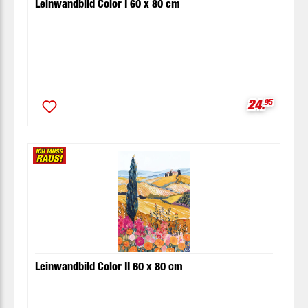
Leinwandbild Color I 60 x 80 cm
Verkaufspr
24.
95
Leinwandbild Color II 60 x 80 cm