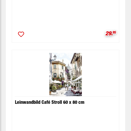
Verkaufspr
29.
95
Leinwandbild Café Stroll 60 x 80 cm