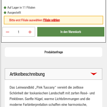
Auf Lager in 11 Filialen
Ausgestellt
Bitte erst Filiale auswählen:
Filiale wählen
Produkt Anzahl: Gib den gewünschten Wert ein oder be
In den Warenkorb
Produktanfrage
Artikelbeschreibung
Das Leinwandbild „Pink Tuscany“ vereint die zeitlose
Schönheit der toskanischen Landschaft mit zarten Rosé- und
Pinktönen. Sanfte Hügel, warme Lichtstimmungen und die
moderne Farbinterpretation schaffen eine harmonische,