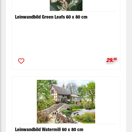
Leinwandbild Green Leafs 60 x 80 cm
Verkaufspr
29.
95
Leinwandbild Watermill 60 x 80 cm