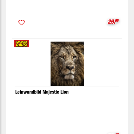
Verkaufspr
29.
95
Leinwandbild Majestic Lion