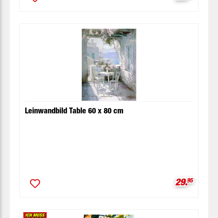
Leinwandbild Table 60 x 80 cm
Verkaufspr
29.
95