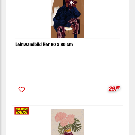
Leinwandbild Her 60 x 80 cm
Verkaufspr
29.
95