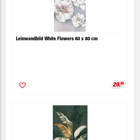
Leinwandbild White Flowers 60 x 80 cm
Verkaufspr
29.
95