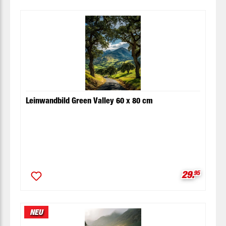
Leinwandbild Green Valley 60 x 80 cm
Verkaufspr
29.
95
NEU