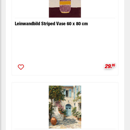
Leinwandbild Striped Vase 60 x 80 cm
Verkaufspr
29.
95