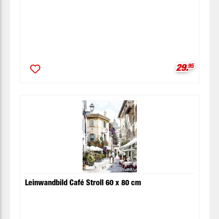
Verkaufspr
29.
95
Leinwandbild Café Stroll 60 x 80 cm