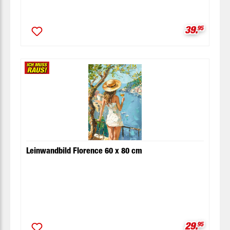
Verkaufspr
39.
95
Leinwandbild Florence 60 x 80 cm
Verkaufspr
29.
95