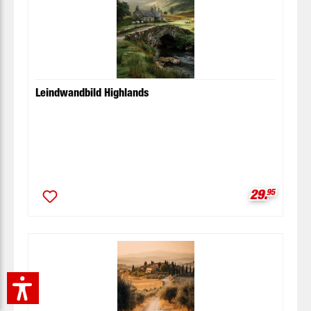
Leindwandbild Highlands
Verkaufspr
29.
95