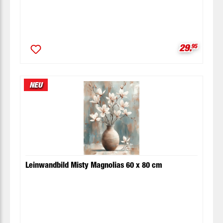
Verkaufspr
29.
95
NEU
Leinwandbild Misty Magnolias 60 x 80 cm