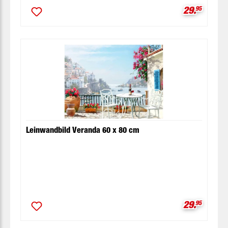
Verkaufspr
29.
95
Leinwandbild Veranda 60 x 80 cm
Verkaufspr
29.
95