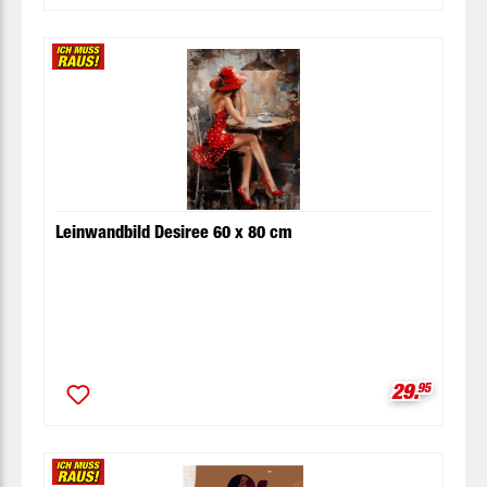
Leinwandbild Desiree 60 x 80 cm
Verkaufspr
29.
95