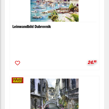
Leinwandbild Dubrovnik
Verkaufspr
24.
95