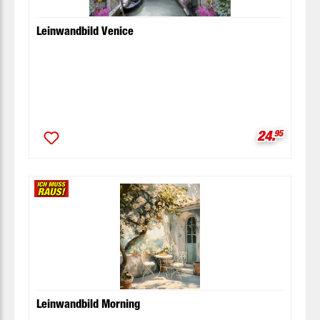
Leinwandbild Venice
Verkaufspr
24.
95
Leinwandbild Morning