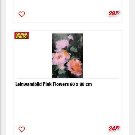
Verkaufspr
29.
95
Leinwandbild Pink Flowers 60 x 80 cm
Verkaufspr
24.
95