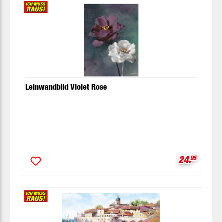
Leinwandbild Violet Rose
Verkaufspr
24.
95