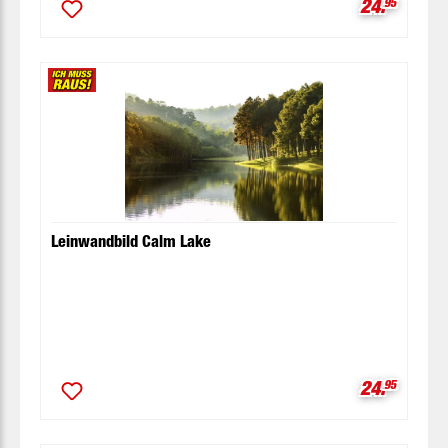
Verkaufspr
24.
95
Leinwandbild Calm Lake
Verkaufspr
24.
95