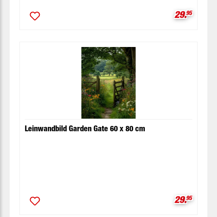
Verkaufspr
29.
95
Leinwandbild Garden Gate 60 x 80 cm
Verkaufspr
29.
95