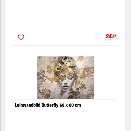
Verkaufspr
24.
95
Leinwandbild Butterfly 60 x 80 cm