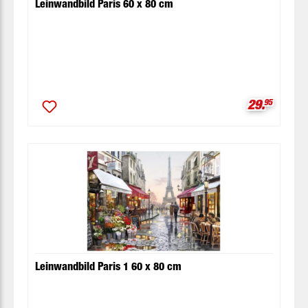
Leinwandbild Paris 60 x 80 cm
Verkaufspr
29.
95
Leinwandbild Paris 1 60 x 80 cm