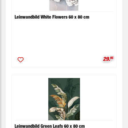
Leinwandbild White Flowers 60 x 80 cm
Verkaufspr
29.
95
Leinwandbild Green Leafs 60 x 80 cm