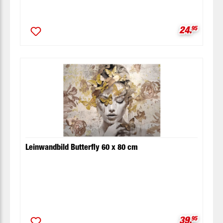
Verkaufspr
24.
95
Leinwandbild Butterfly 60 x 80 cm
Verkaufspr
39.
95