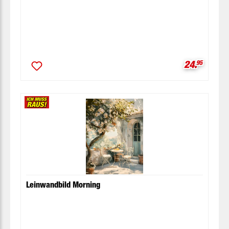
Verkaufspr
24.
95
Leinwandbild Morning