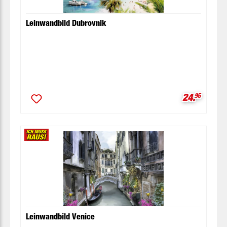
Leinwandbild Dubrovnik
Verkaufspr
24.
95
Leinwandbild Venice