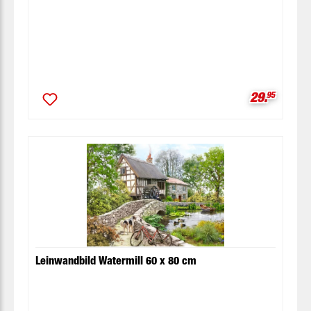
Verkaufspr
29.
95
Leinwandbild Watermill 60 x 80 cm