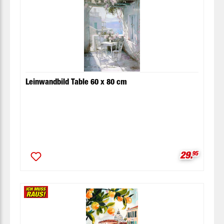
Leinwandbild Table 60 x 80 cm
Verkaufspr
29.
95