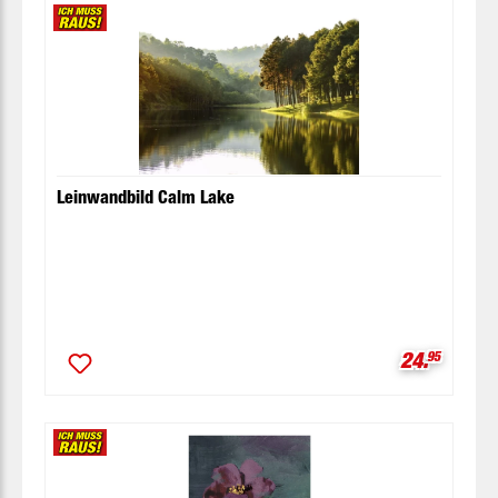
Leinwandbild Calm Lake
Verkaufspr
24.
95