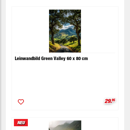
Leinwandbild Green Valley 60 x 80 cm
Verkaufspr
29.
95
NEU