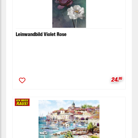
Leinwandbild Violet Rose
Verkaufspr
24.
95