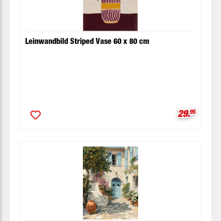
Leinwandbild Striped Vase 60 x 80 cm
Verkaufspr
29.
95