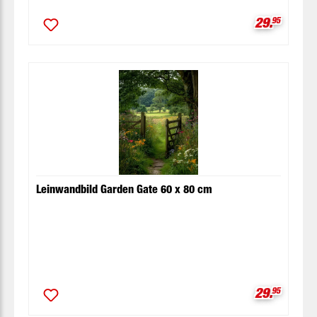
Verkaufspr
29.
95
Leinwandbild Garden Gate 60 x 80 cm
Verkaufspr
29.
95