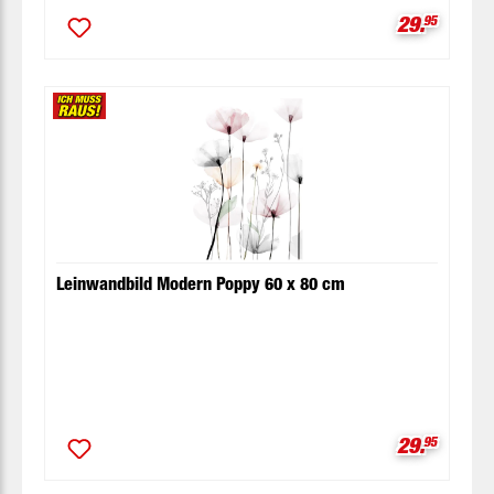
Verkaufspr
29.
95
Leinwandbild Modern Poppy 60 x 80 cm
Verkaufspr
29.
95