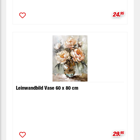
Verkaufspr
24.
95
Leinwandbild Vase 60 x 80 cm
Verkaufspr
29.
95