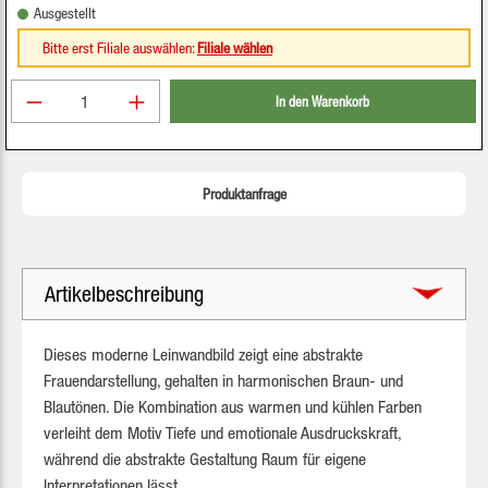
Ausgestellt
Bitte erst Filiale auswählen:
Filiale wählen
Produkt Anzahl: Gib den gewünschten Wert ein oder be
In den Warenkorb
Produktanfrage
Artikelbeschreibung
Dieses moderne Leinwandbild zeigt eine abstrakte
Frauendarstellung, gehalten in harmonischen Braun- und
Blautönen. Die Kombination aus warmen und kühlen Farben
verleiht dem Motiv Tiefe und emotionale Ausdruckskraft,
während die abstrakte Gestaltung Raum für eigene
Interpretationen lässt.