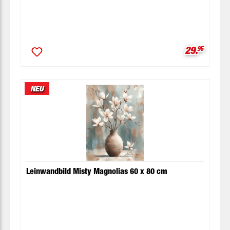
Verkaufspr
29.
95
NEU
Leinwandbild Misty Magnolias 60 x 80 cm