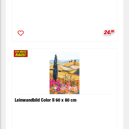
Verkaufspr
24.
95
Leinwandbild Color II 60 x 80 cm