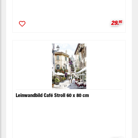
Verkaufspr
29.
95
Leinwandbild Café Stroll 60 x 80 cm