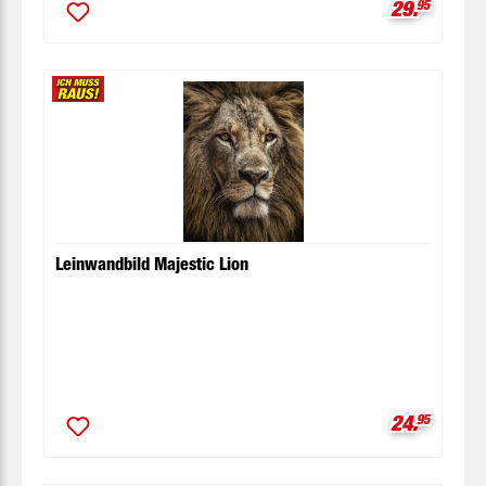
Verkaufspr
29.
95
Leinwandbild Majestic Lion
Verkaufspr
24.
95