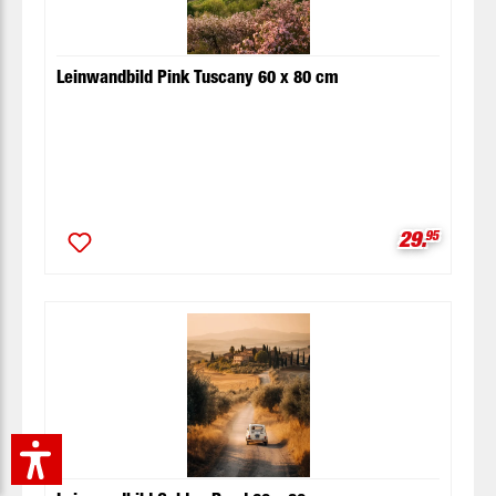
Leinwandbild Pink Tuscany 60 x 80 cm
Verkaufspr
29.
95