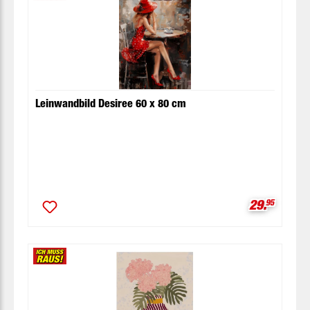
Leinwandbild Desiree 60 x 80 cm
Verkaufspr
29.
95