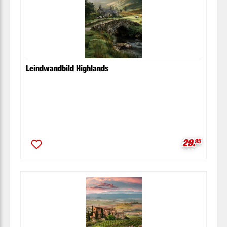
Leindwandbild Highlands
Verkaufspr
29.
95