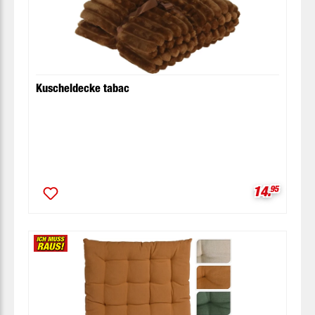
Kuscheldecke tabac
Verkaufspr
14.
95