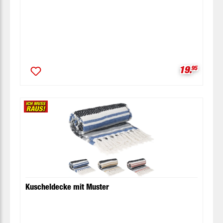
Verkaufspr
19.
95
Kuscheldecke mit Muster