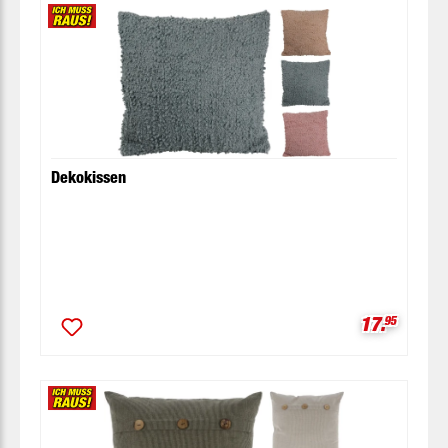
Dekokissen
Verkaufspr
17.
95