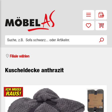
Zum Hauptinhalt springen
Waren
Filiale wählen
Kuscheldecke anthrazit
Bildergalerie überspringen