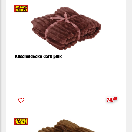
Kuscheldecke dark pink
Verkaufspr
14.
95