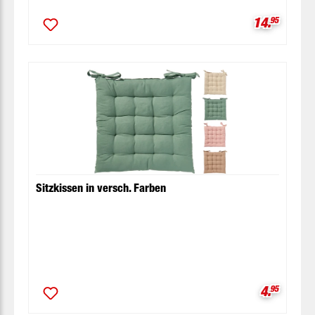
Verkaufspr
14.
95
Sitzkissen in versch. Farben
Verkaufsp
4.
95