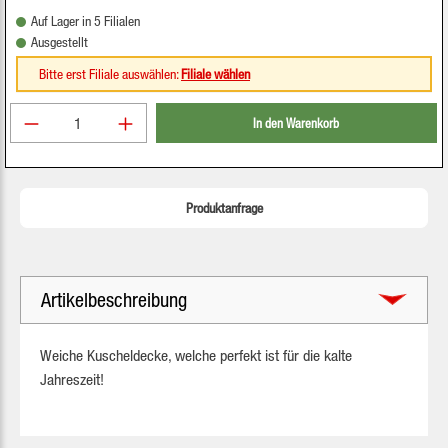
Auf Lager in 5 Filialen
Ausgestellt
Bitte erst Filiale auswählen:
Filiale wählen
Produkt Anzahl: Gib den gewünschten Wert ein oder be
In den Warenkorb
Produktanfrage
Artikelbeschreibung
Weiche Kuscheldecke, welche perfekt ist für die kalte
Jahreszeit!