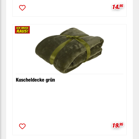
Verkaufspr
14.
95
Kuscheldecke grün
Verkaufspr
19.
95