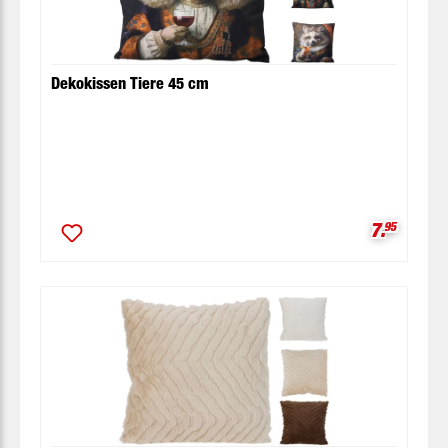
Dekokissen Tiere 45 cm
Verkaufsp
7.
95