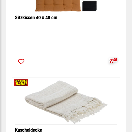
Sitzkissen 40 x 40 cm
Verkaufsp
7.
95
Kuscheldecke