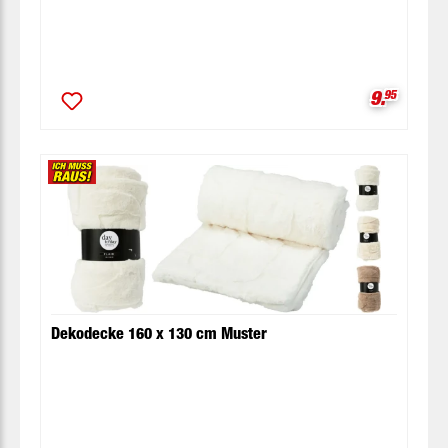
Verkaufsp
9.
95
Dekodecke 160 x 130 cm Muster