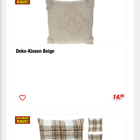
Deko-Kissen Beige
Verkaufspr
14.
95