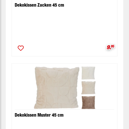
Dekokissen Zacken 45 cm
Verkaufsp
9.
95
Dekokissen Muster 45 cm