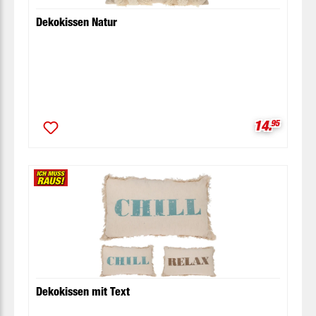
Dekokissen Natur
Verkaufspr
14.
95
Dekokissen mit Text