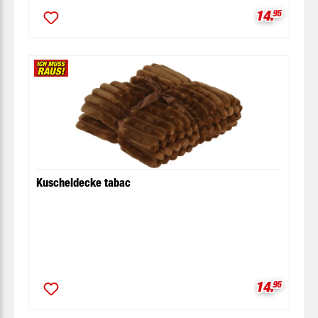
Verkaufspr
14.
95
Kuscheldecke tabac
Verkaufspr
14.
95