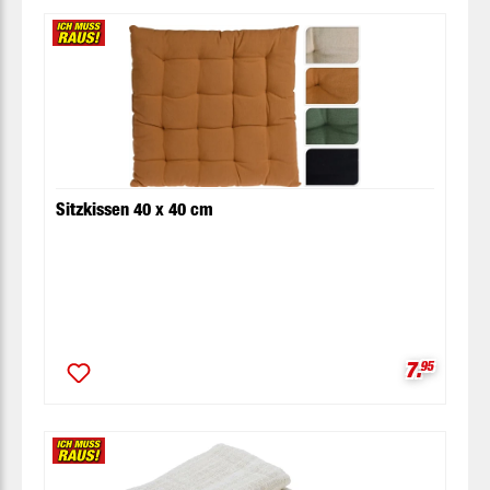
Sitzkissen 40 x 40 cm
Verkaufsp
7.
95