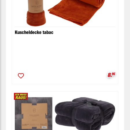
Kuscheldecke tabac
Verkaufsp
8.
95