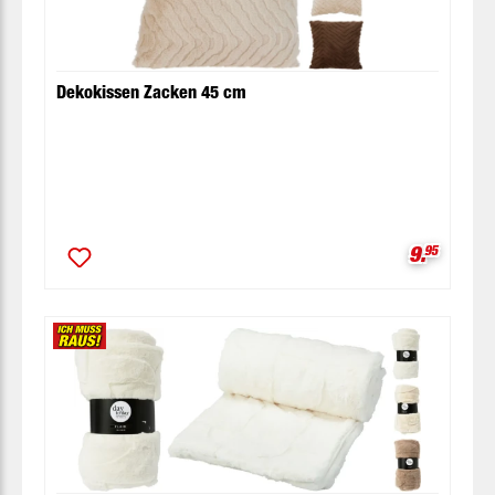
Dekokissen Zacken 45 cm
Verkaufsp
9.
95