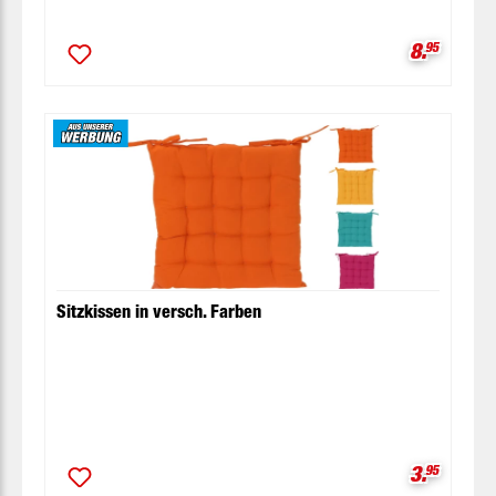
Verkaufsp
8.
95
Sitzkissen in versch. Farben
Verkaufsp
3.
95