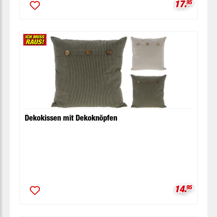
Verkaufspr
17.
95
Dekokissen mit Dekoknöpfen
Verkaufspr
14.
95