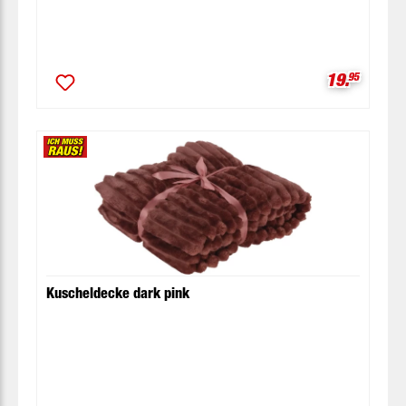
Verkaufspr
19.
95
Kuscheldecke dark pink