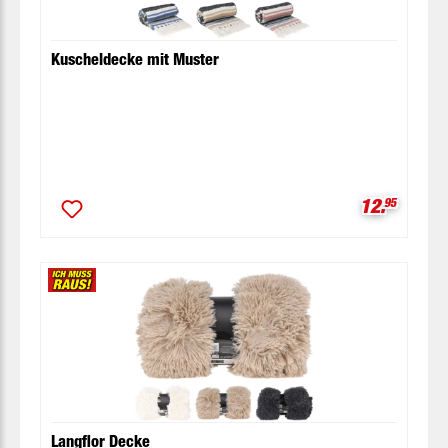
Kuscheldecke mit Muster
Verkaufspr
12.
95
Langflor Decke