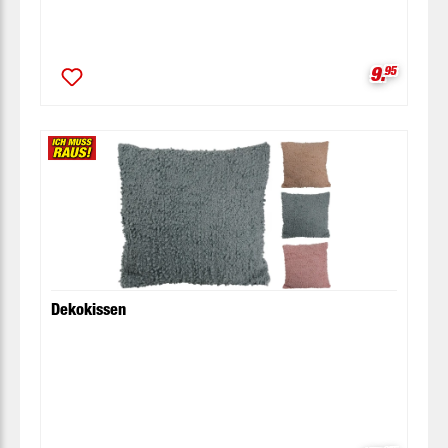
Verkaufsp
9.
95
Dekokissen