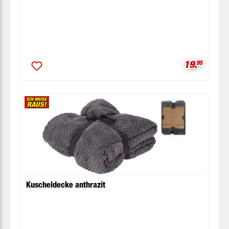
Verkaufspr
19.
95
Kuscheldecke anthrazit