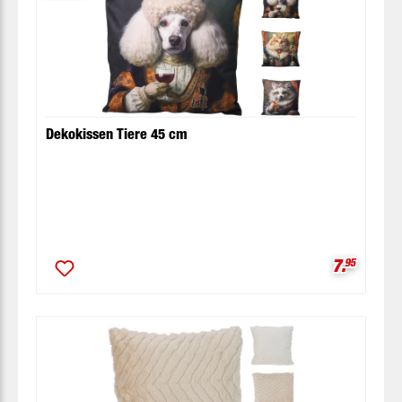
Dekokissen Tiere 45 cm
Verkaufsp
7.
95