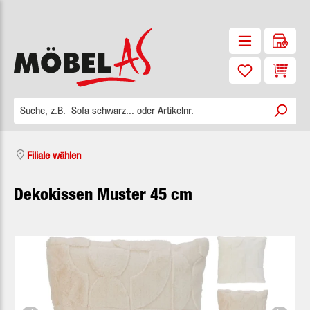
Zum Hauptinhalt springen
Waren
Filiale wählen
Dekokissen Muster 45 cm
Bildergalerie überspringen