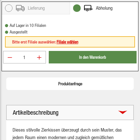
Lieferung
Abholung
Auf Lager in 10 Filialen
Ausgestellt
Bitte erst Filiale auswählen:
Filiale wählen
Produkt Anzahl: Gib den gewünschten Wert ein oder be
In den Warenkorb
Produktanfrage
Artikelbeschreibung
Dieses stilvolle Zierkissen überzeugt durch sein Muster, das
jedem Raum einen modernen und zugleich gemütlichen