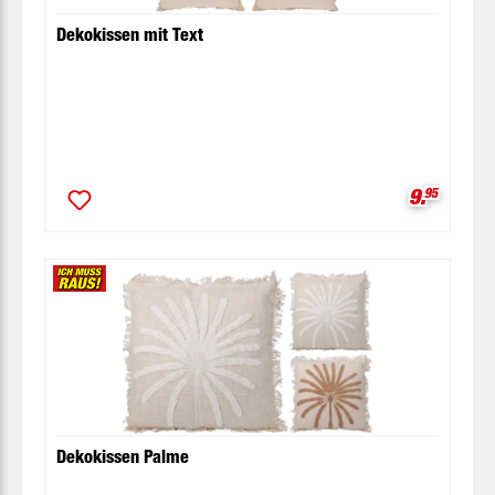
Dekokissen mit Text
Verkaufsp
9.
95
Dekokissen Palme