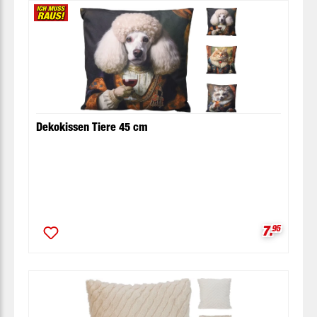
Dekokissen Tiere 45 cm
Verkaufsp
7.
95