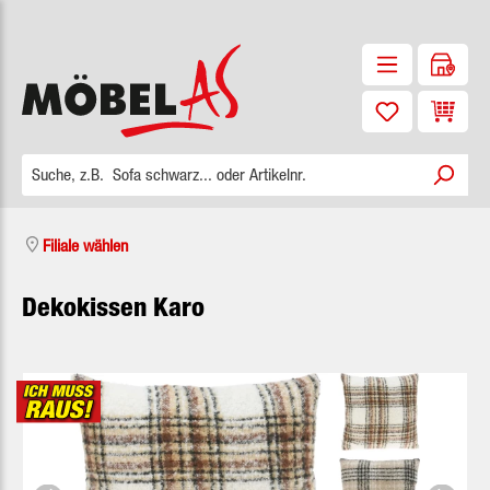
Zum Hauptinhalt springen
Waren
Filiale wählen
Dekokissen Karo
Bildergalerie überspringen