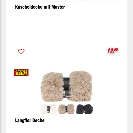
Kuscheldecke mit Muster
Verkaufspr
12.
95
Langflor Decke