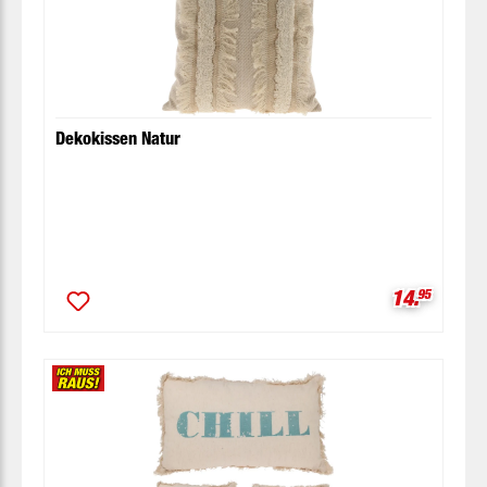
Dekokissen Natur
Verkaufspr
14.
95