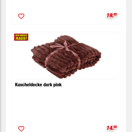
Verkaufspr
19.
95
Kuscheldecke dark pink
Verkaufspr
14.
95