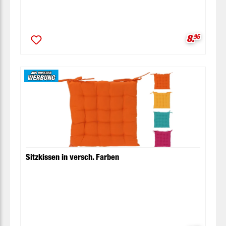
Verkaufsp
8.
95
Sitzkissen in versch. Farben