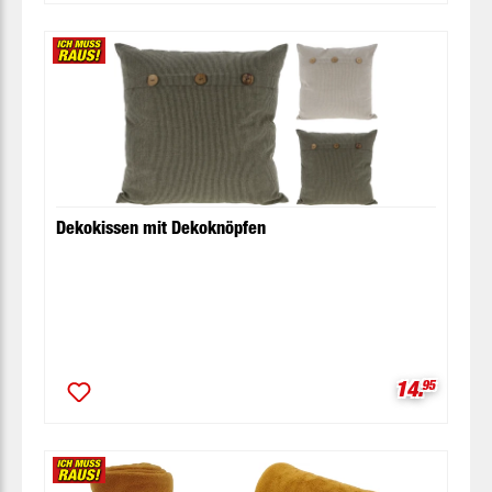
Dekokissen mit Dekoknöpfen
Verkaufspr
14.
95