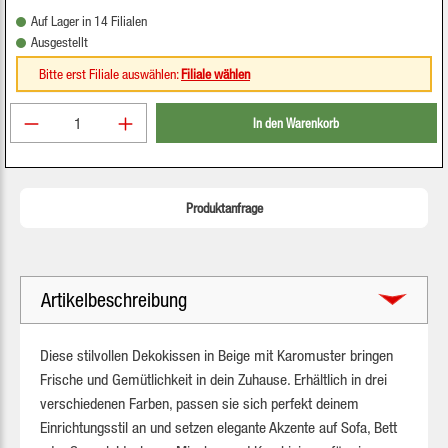
Auf Lager in 14 Filialen
Ausgestellt
Bitte erst Filiale auswählen:
Filiale wählen
Produkt Anzahl: Gib den gewünschten Wert ein oder be
In den Warenkorb
Produktanfrage
Artikelbeschreibung
Diese stilvollen Dekokissen in Beige mit Karomuster bringen
Frische und Gemütlichkeit in dein Zuhause. Erhältlich in drei
verschiedenen Farben, passen sie sich perfekt deinem
Einrichtungsstil an und setzen elegante Akzente auf Sofa, Bett