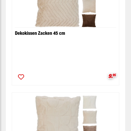
Dekokissen Zacken 45 cm
Verkaufsp
9.
95