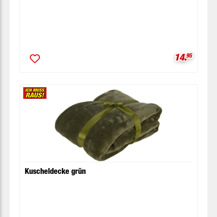
Verkaufspr
14.
95
Kuscheldecke grün