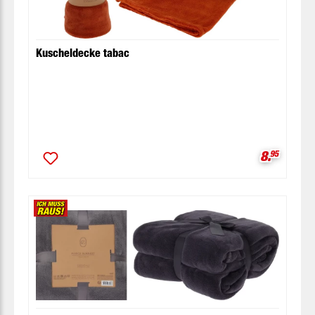
Kuscheldecke tabac
Verkaufsp
8.
95