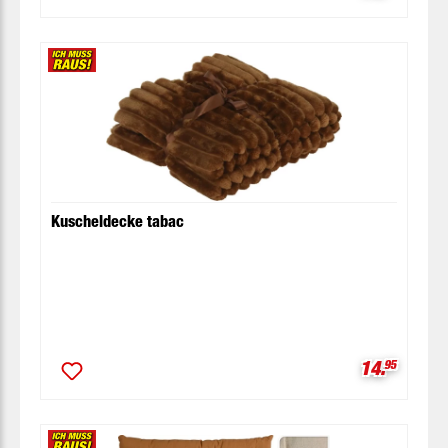
Kuscheldecke tabac
Verkaufspr
14.
95