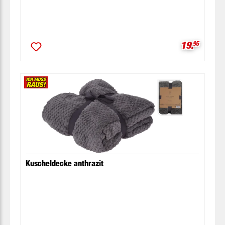
Verkaufspr
19.
95
Kuscheldecke anthrazit