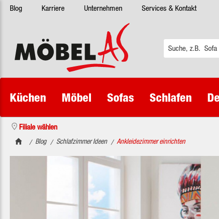
Blog
Karriere
Unternehmen
Services & Kontakt
 Hauptinhalt springen
Zur Suche springen
Zur Hauptnavigation springen
Küchen
Möbel
Sofas
Schlafen
De
Filiale wählen
Blog
Schlafzimmer Ideen
Ankleidezimmer einrichten
/
/
/