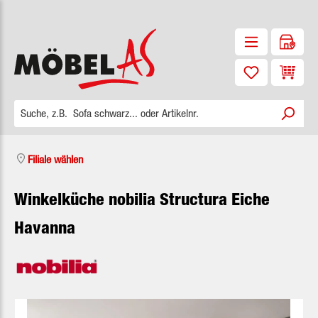
Zum Hauptinhalt springen
Waren
Filiale wählen
Winkelküche nobilia Structura Eiche
Havanna
Bildergalerie überspringen