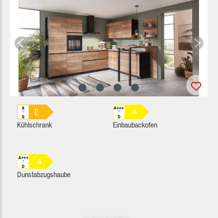
A
A+++
E
A
↑
↑
G
D
Kühlschrank
Einbaubackofen
A+++
A
↑
D
Dunstabzugshaube