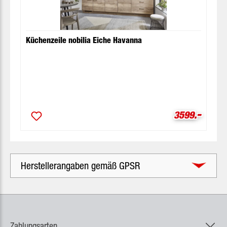
Küchenzeile nobilia Eiche Havanna
-
Verkaufsprei
3599.
Herstellerangaben gemäß GPSR
Zahlungsarten