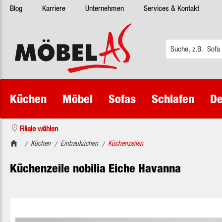
Blog
Karriere
Unternehmen
Services & Kontakt
 Hauptinhalt springen
Zur Suche springen
Zur Hauptnavigation springen
Küchen
Möbel
Sofas
Schlafen
De
Filiale wählen
Küchen
Einbauküchen
Küchenzeilen
/
/
/
Küchenzeile nobilia Eiche Havanna
Bildergalerie überspringen