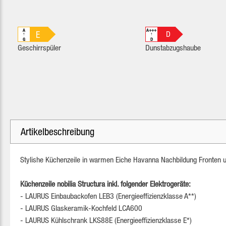
A
A+++
E
D
↑
↑
G
D
Geschirrspüler
Dunstabzugshaube
Artikelbeschreibung
Stylishe Küchenzeile in warmen Eiche Havanna Nachbildung Fronten u
Küchenzeile nobilia Structura inkl. folgender Elektrogeräte:
- LAURUS Einbaubackofen LEB3 (Energieeffizienzklasse A**)
- LAURUS Glaskeramik-Kochfeld LCA600
- LAURUS Kühlschrank LKS88E (Energieeffizienzklasse E*)