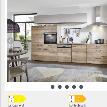
A+++
A
E
A
↑
↑
D
G
Einbauherd
Kühlschrank