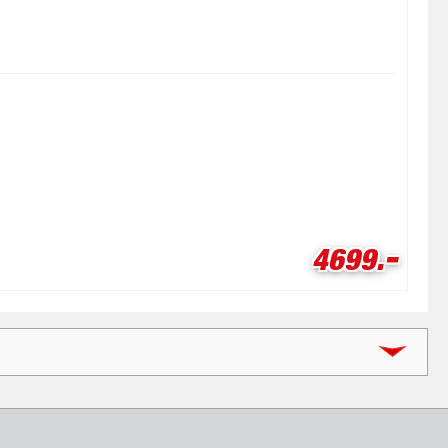
-
Verkaufspr
4699.