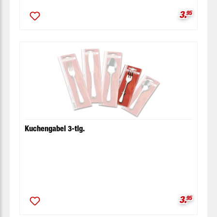
Verkaufsp
3.
95
Kuchengabel 3-tlg.
Verkaufsp
3.
95