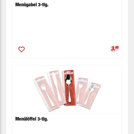
Menügabel 3-tlg.
Verkaufsp
3.
95
Menülöffel 3-tlg.