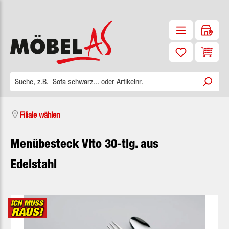
Zum Hauptinhalt springen
Waren
Filiale wählen
Menübesteck Vito 30-tlg. aus
Edelstahl
Bildergalerie überspringen