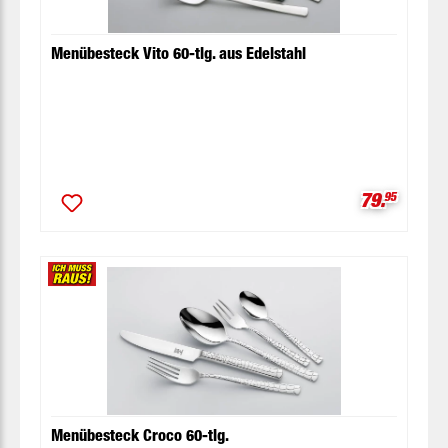
Menübesteck Vito 60-tlg. aus Edelstahl
Verkaufspr
79.
95
Menübesteck Croco 60-tlg.