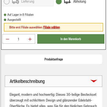
Lieferung
Abholung
Auf Lager in 8 Filialen
Ausgestellt
Bitte erst Filiale auswählen:
Filiale wählen
Produkt Anzahl: Gib den gewünschten Wert ein oder be
In den Warenkorb
Produktanfrage
Artikelbeschreibung
Elegant, modern und hochwertig: Dieses 30-teilige Besteckset
überzeugt mit schlichtem Design und glänzender Edelstahl-
Oberfläche. Es bietet alles, was Sie für den täglichen Gebrauch