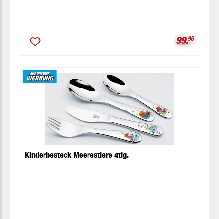
Verkaufspr
99.
95
Kinderbesteck Meerestiere 4tlg.