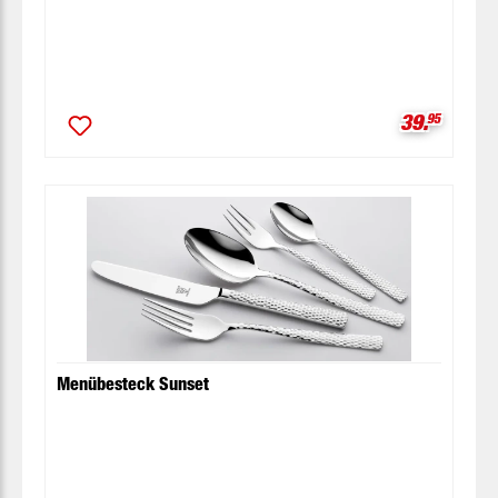
Verkaufspr
39.
95
Menübesteck Sunset