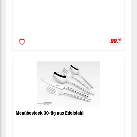
Verkaufspr
99.
95
Menübesteck 30-tlg aus Edelstahl