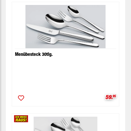
Menübesteck 30tlg.
Verkaufspr
59.
95