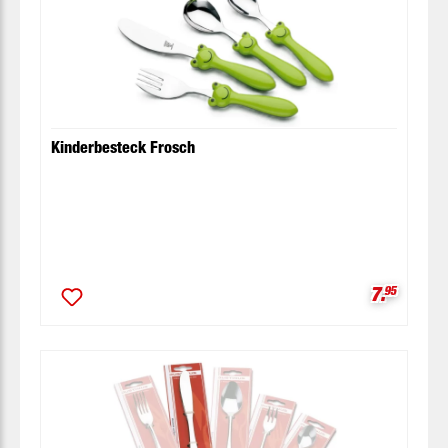
Kinderbesteck Frosch
Verkaufsp
7.
95