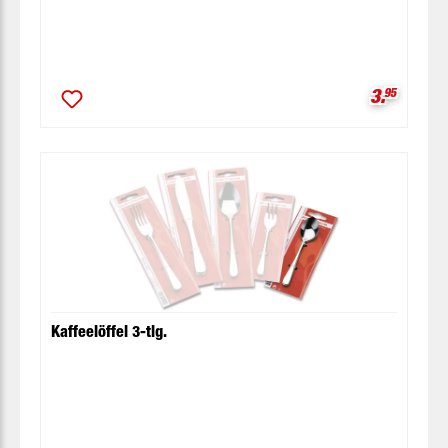
Verkaufsp
3.
95
Kaffeelöffel 3-tlg.