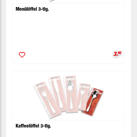
Menülöffel 3-tlg.
Verkaufsp
3.
95
Kaffeelöffel 3-tlg.