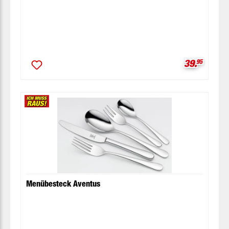
Verkaufspr
39.
95
Menübesteck Aventus