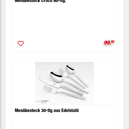
Menübesteck Croco 60-tlg.
Verkaufspr
99.
95
Menübesteck 30-tlg aus Edelstahl