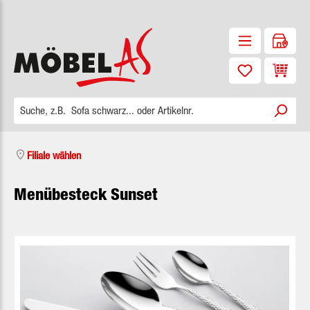
Zum Hauptinhalt springen
Waren
Filiale wählen
Menübesteck Sunset
Bildergalerie überspringen