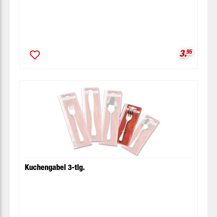
Verkaufsp
3.
95
Kuchengabel 3-tlg.