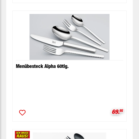
Menübesteck Alpha 60tlg.
Verkaufspr
69.
95