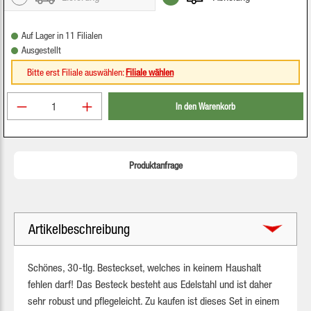
Auf Lager in 11 Filialen
Ausgestellt
Bitte erst Filiale auswählen:
Filiale wählen
Produkt Anzahl: Gib den gewünschten Wert ein oder be
In den Warenkorb
Produktanfrage
Artikelbeschreibung
Schönes, 30-tlg. Besteckset, welches in keinem Haushalt
fehlen darf! Das Besteck besteht aus Edelstahl und ist daher
sehr robust und pflegeleicht. Zu kaufen ist dieses Set in einem