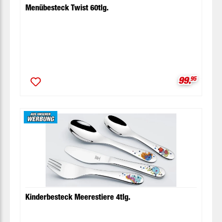
Menübesteck Twist 60tlg.
Verkaufspr
99.
95
Kinderbesteck Meerestiere 4tlg.