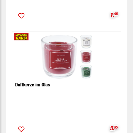
Verkaufsp
1.
95
Duftkerze im Glas
Verkaufsp
5.
95