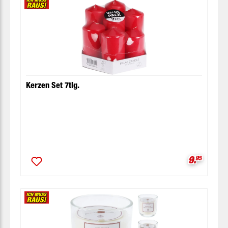
Kerzen Set 7tlg.
Verkaufsp
9.
95