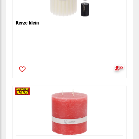
Kerze klein
Verkaufsp
2.
95