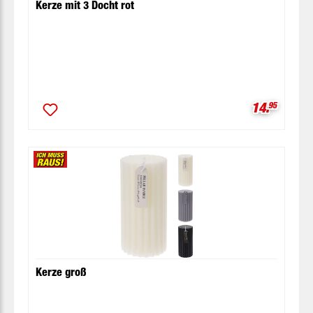
Kerze mit 3 Docht rot
Verkaufspr
14.
95
Kerze groß