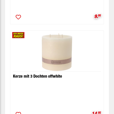
Verkaufsp
9.
95
Kerze mit 3 Dochten offwhite
Verkaufspr
14.
95