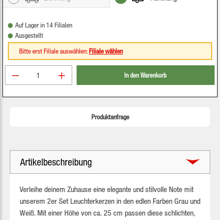
Auf Lager in 14 Filialen
Ausgestellt
Bitte erst Filiale auswählen:
Filiale wählen
Produkt Anzahl: Gib den gewünschten Wert ein oder be
In den Warenkorb
Produktanfrage
Artikelbeschreibung
Verleihe deinem Zuhause eine elegante und stilvolle Note mit
unserem 2er Set Leuchterkerzen in den edlen Farben Grau und
Weiß. Mit einer Höhe von ca. 25 cm passen diese schlichten,