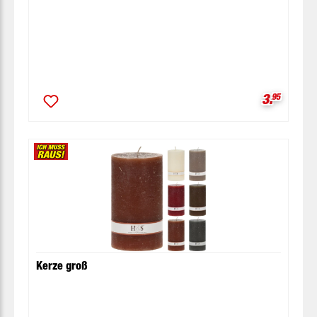
Verkaufsp
3.
95
Kerze groß