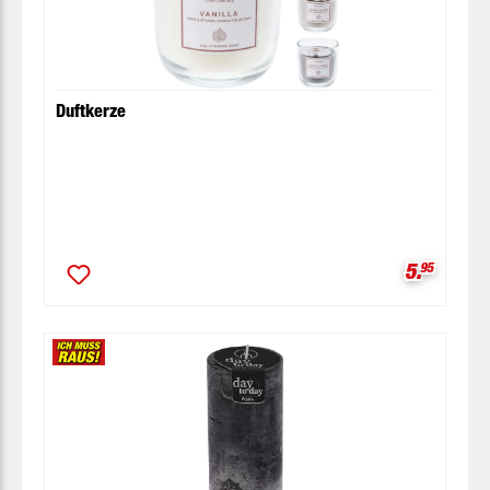
Duftkerze
Verkaufsp
5.
95