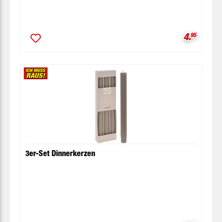
Verkaufsp
4.
95
3er-Set Dinnerkerzen