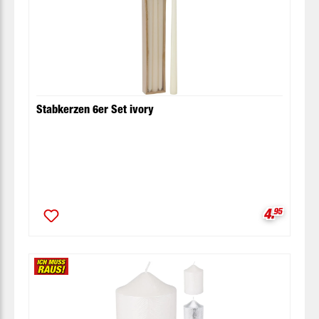
Stabkerzen 6er Set ivory
Verkaufsp
4.
95