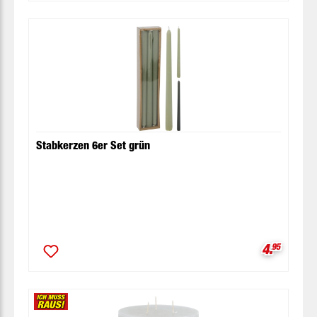
Stabkerzen 6er Set grün
Verkaufsp
4.
95