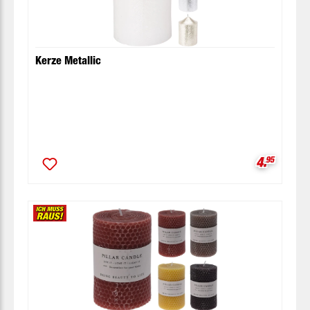
Kerze Metallic
Verkaufsp
4.
95