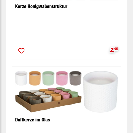
Kerze Honigwabenstruktur
Verkaufsp
2.
95
Duftkerze im Glas