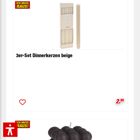
3er-Set Dinnerkerzen beige
Verkaufsp
2.
95