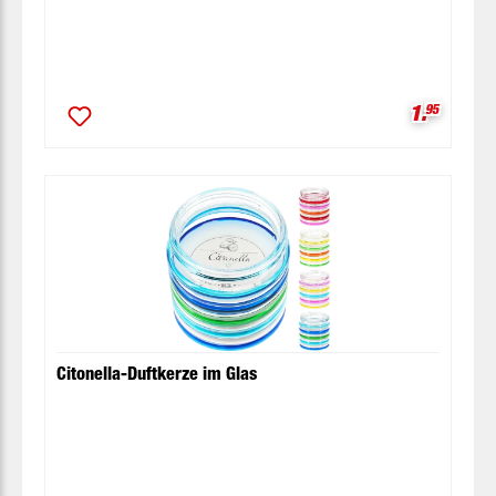
Verkaufsp
1.
95
Citonella-Duftkerze im Glas