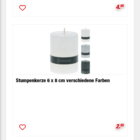
Verkaufsp
4.
95
Stumpenkerze 6 x 8 cm verschiedene Farben
Verkaufsp
2.
95