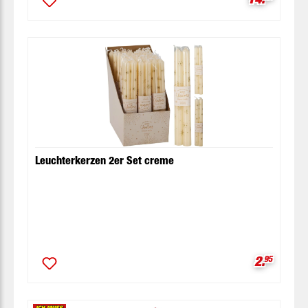
Leuchterkerzen 2er Set creme
Verkaufsp
2.
95