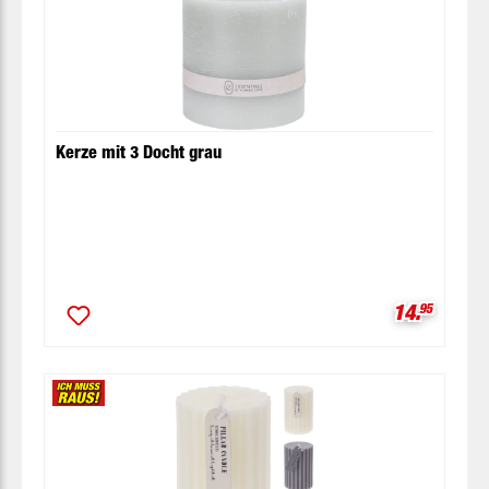
Kerze mit 3 Docht grau
Verkaufspr
14.
95