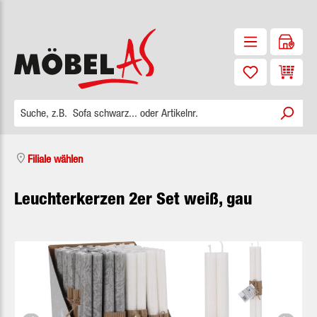
Zum Hauptinhalt springen
Waren
Filiale wählen
Leuchterkerzen 2er Set weiß, gau
Bildergalerie überspringen