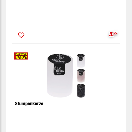
Verkaufsp
5.
95
Stumpenkerze