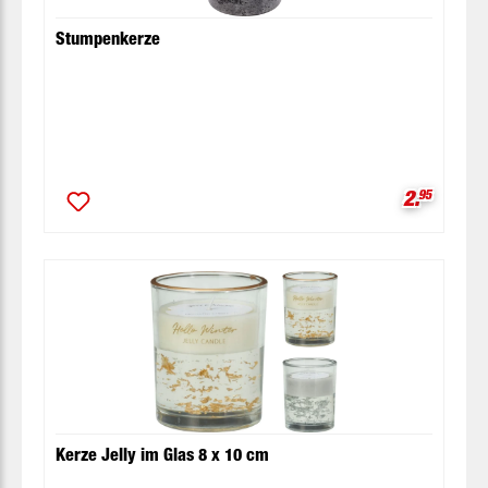
Stumpenkerze
Verkaufsp
2.
95
Kerze Jelly im Glas 8 x 10 cm