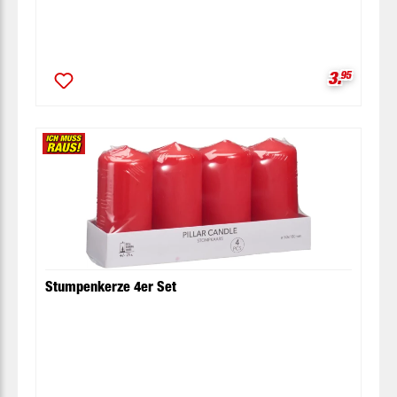
Verkaufsp
3.
95
Stumpenkerze 4er Set