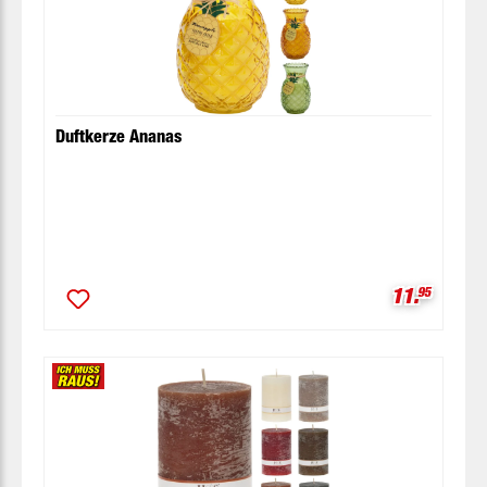
Duftkerze Ananas
Verkaufspr
11.
95