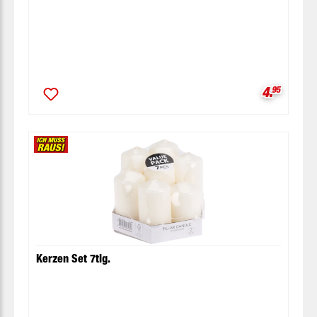
Verkaufsp
4.
95
Kerzen Set 7tlg.