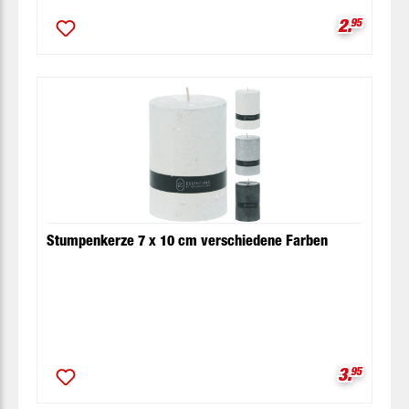
Verkaufsp
2.
95
Stumpenkerze 7 x 10 cm verschiedene Farben
Verkaufsp
3.
95