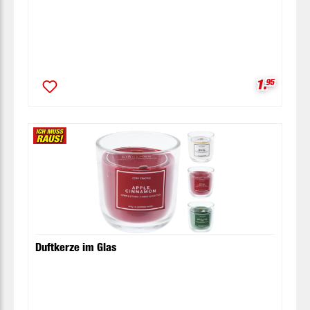
Verkaufsp
1.
95
Duftkerze im Glas