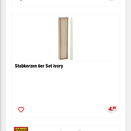
Stabkerzen 6er Set ivory
Verkaufsp
4.
95