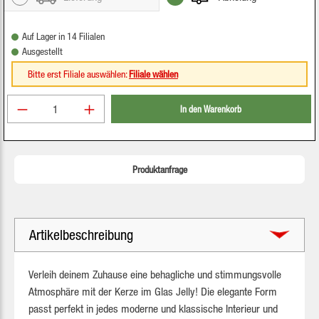
Auf Lager in 14 Filialen
Ausgestellt
Bitte erst Filiale auswählen:
Filiale wählen
Produkt Anzahl: Gib den gewünschten Wert ein oder be
In den Warenkorb
Produktanfrage
Artikelbeschreibung
Verleih deinem Zuhause eine behagliche und stimmungsvolle
Atmosphäre mit der Kerze im Glas Jelly! Die elegante Form
passt perfekt in jedes moderne und klassische Interieur und