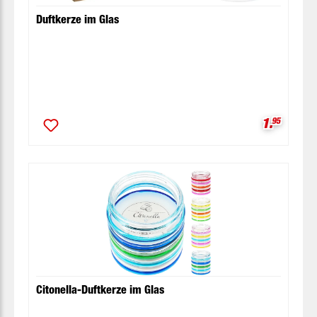
Duftkerze im Glas
Verkaufsp
1.
95
Citonella-Duftkerze im Glas