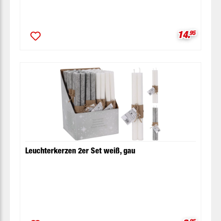
Verkaufspr
14.
95
Leuchterkerzen 2er Set weiß, gau
95