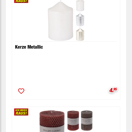
Kerze Metallic
Verkaufsp
4.
95