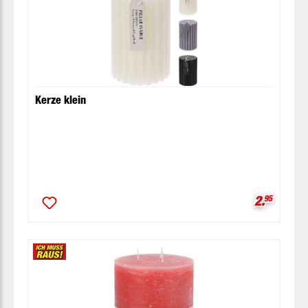
Kerze klein
Verkaufsp
2.
95