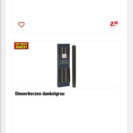
Verkaufsp
2.
95
Dinnerkerzen dunkelgrau