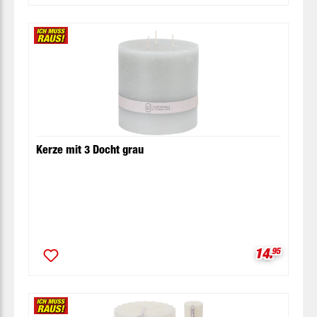
Kerze mit 3 Docht grau
Verkaufspr
14.
95