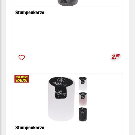
Stumpenkerze
Verkaufsp
2.
95
Stumpenkerze