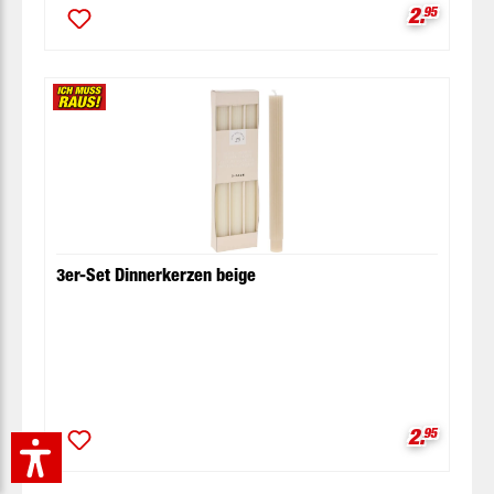
Verkaufsp
2.
95
3er-Set Dinnerkerzen beige
Verkaufsp
2.
95