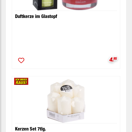
Duftkerze im Glastopf
Verkaufsp
4.
95
Kerzen Set 7tlg.