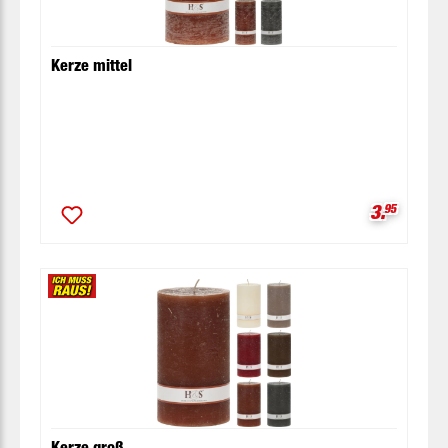
Kerze mittel
Verkaufsp
3.
95
Kerze groß