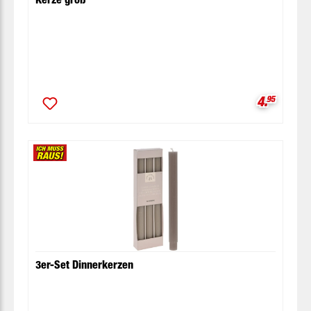
Verkaufsp
4.
95
3er-Set Dinnerkerzen