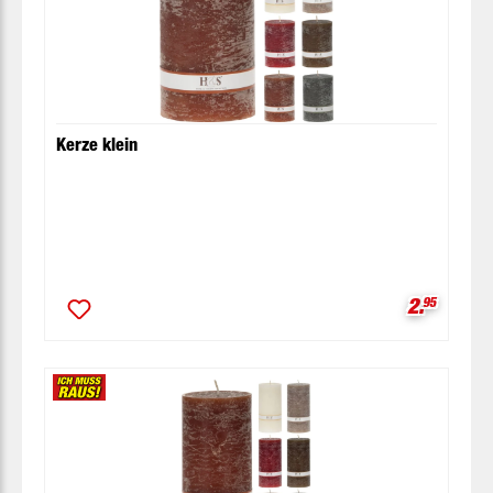
Kerze klein
Verkaufsp
2.
95