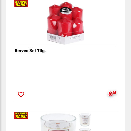
Kerzen Set 7tlg.
Verkaufsp
9.
95