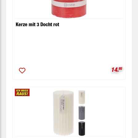
Kerze mit 3 Docht rot
Verkaufspr
14.
95