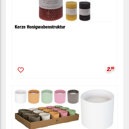
Kerze Honigwabenstruktur
Verkaufsp
2.
95