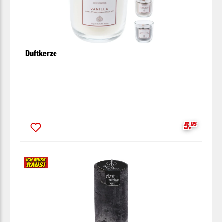
Duftkerze
Verkaufsp
5.
95