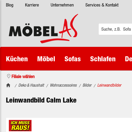
Blog
Karriere
Unternehmen
Services & Kontakt
 Hauptinhalt springen
Zur Suche springen
Zur Hauptnavigation springen
Küchen
Möbel
Sofas
Schlafen
De
Filiale wählen
Deko & Haushalt
Wohnaccessoires
Bilder
Leinwandbilder
/
/
/
/
Leinwandbild Calm Lake
Bildergalerie überspringen