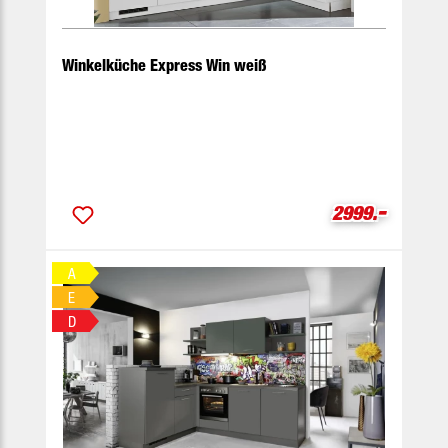
Winkelküche Express Win weiß
-
Verkaufspreis
2999.
A
E
D