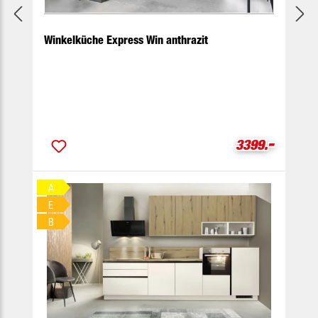
Winkelküche Express Win anthrazit
-
Verkaufspreis
3399.
A
E
B