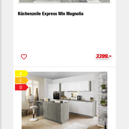
Küchenzeile Express Win Magnolia
-
Verkaufspreis
3399.
A
E
D