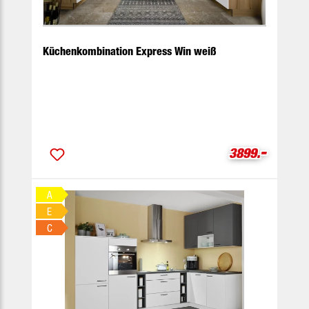
Küchenkombination Express Win weiß
-
Verkaufspreis
3899.
A
E
C