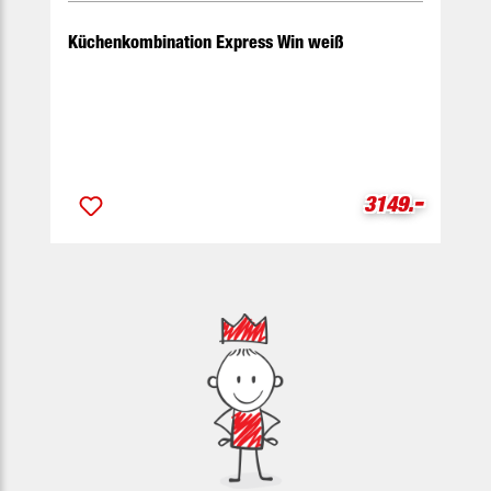
Küchenkombination Express Win weiß
-
Verkaufspreis
3149.