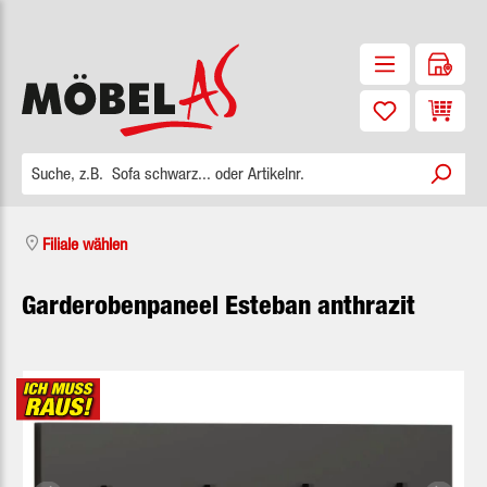
Zum Hauptinhalt springen
Waren
Filiale wählen
Garderobenpaneel Esteban anthrazit
Bildergalerie überspringen