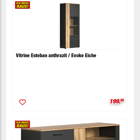
Vitrine Esteban anthrazit / Evoke Eiche
Verkaufspre
199.
95