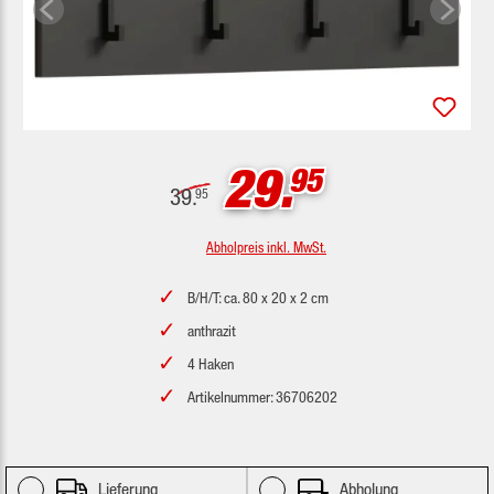
29.
95
39.
95
Abholpreis inkl. MwSt.
B/H/T: ca. 80 x 20 x 2 cm
anthrazit
4 Haken
Artikelnummer: 36706202
Lieferung
Abholung