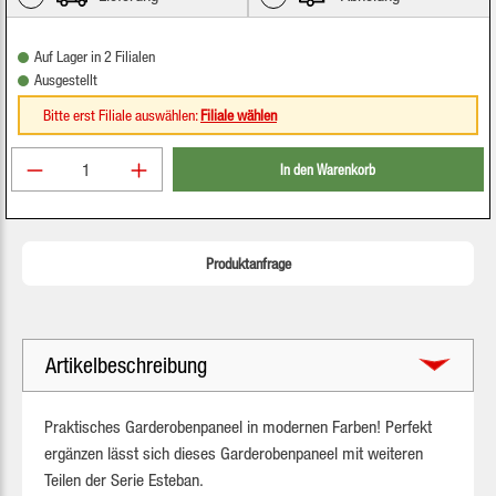
Auf Lager in 2 Filialen
Ausgestellt
Bitte erst Filiale auswählen:
Filiale wählen
Produkt Anzahl: Gib den gewünschten Wert ein oder be
In den Warenkorb
Produktanfrage
Artikelbeschreibung
Praktisches Garderobenpaneel in modernen Farben! Perfekt
ergänzen lässt sich dieses Garderobenpaneel mit weiteren
Teilen der Serie Esteban.