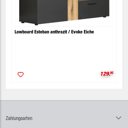
Lowboard Esteban anthrazit / Evoke Eiche
Verkaufspre
129.
95
Zahlungsarten