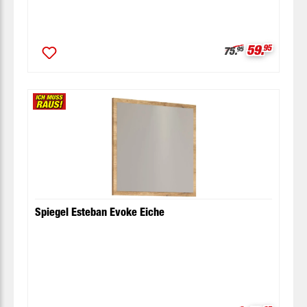
Verkaufspr
59.
95
Regulärer Preis:
75.
95
Spiegel Esteban Evoke Eiche