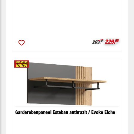
Verkaufspre
229.
95
Regulärer Preis:
269.
95
Garderobenpaneel Esteban anthrazit / Evoke Eiche