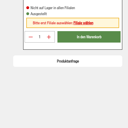
Nicht auf Lager in allen Filialen
Ausgestellt
Bitte erst Filiale auswählen:
Filiale wählen
Produkt Anzahl: Gib den gewünschten Wer
In den Warenkorb
Produktanfrage