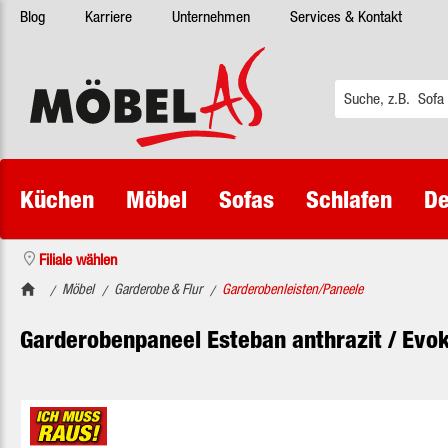
Blog
Karriere
Unternehmen
Services & Kontakt
 Hauptinhalt springen
Zur Suche springen
Zur Hauptnavigation springen
Küchen
Möbel
Sofas
Schlafen
De
Filiale wählen
Möbel
Garderobe & Flur
Garderobenleisten/Paneele
/
/
/
Garderobenpaneel Esteban anthrazit / Evo
Bildergalerie überspringen