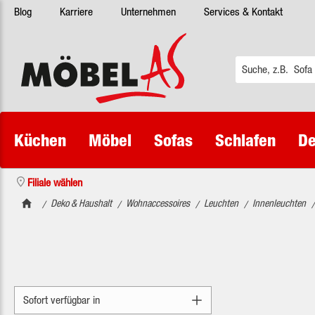
Blog
Karriere
Unternehmen
Services & Kontakt
 Hauptinhalt springen
Zur Suche springen
Zur Hauptnavigation springen
Küchen
Möbel
Sofas
Schlafen
De
Filiale wählen
Deko & Haushalt
Wohnaccessoires
Leuchten
Innenleuchten
/
/
/
/
/
Sofort verfügbar in