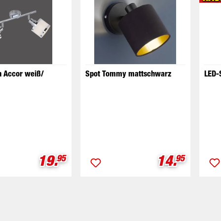
n Accor weiß/
Spot Tommy mattschwarz
LED-
Verkaufspreis:
Verkaufspr
19.
14.
95
95