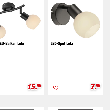
LED-Balken Loki
LED-Spot Loki
eis:
Verkaufspreis:
Verkau
15.
7.
95
95