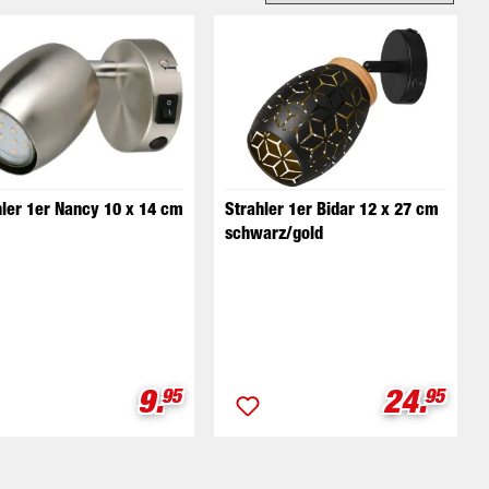
hler 1er Nancy 10 x 14 cm
Strahler 1er Bidar 12 x 27 cm
schwarz/gold
eis:
Verkaufspreis:
Verkauf
9.
24.
95
95