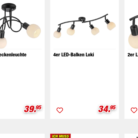
eckenleuchte
4er LED-Balken Loki
2er 
Verkaufspreis:
Verkaufspr
39.
34.
95
95