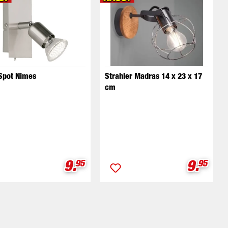
Spot Nimes
Strahler Madras 14 x 23 x 17
cm
eis:
Verkaufspreis:
Verkau
9.
9.
95
95