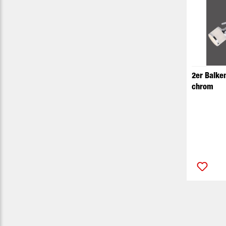
2er Balke
chrom