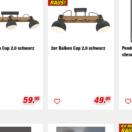
n Cup 2.0 schwarz
2er Balken Cup 2.0 schwarz
Pend
chro
Verkaufspreis:
Verkaufspr
59.
49.
95
95