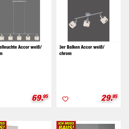
elleuchte Accor weiß/
3er Balken Accor weiß/
m
chrom
eis:
Verkaufspreis:
Verkauf
69.
29.
95
95