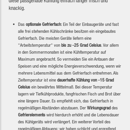
diese passgenaue Kühlung einfach länger frisch und
knackig.
Das
optionale Gefrierfach
: Ein Teil der Einbaugeräte und fast
alle frei stehenden Kühlschränke besitzen ein eingebautes
Gefrierfach. Die meisten Geräte liefern eine
"Arbeitstemperatur" von
bis zu -25 Grad Celsius
. Vor allem
in den Sommermonaten ist eine Kühltemperatur auf
Maximum angebracht. So vermeiden Sie ein Antauen der
Speisen und eine mögliche Energieverschwendung, wenn wir
mehrere Lebensmittel aus dem Gefrierfach entnehmen. Als
Zieltemperatur ist eine
dauerhafte Kühlung von -15 Grad
Celsius
ein bewährtes Mittelmaß. Bei dieser Temperatur
lagern wir Tiefkühlprodukte, fangfrischen Fisch und Brot über
eine längere Dauer. Es empfiehlt sich, das Gefrierfach in
regelmäßigen Abständen abzutauen. Der
Wirkungsgrad
des
Gefrierelements
wird hierdurch erhöht und die Lebensdauer
des Kühlgeräts wird verlängert. Ein weiterer Vorteil des
regelmäßigen Abtauens: wir haben schlicht und ergreifend