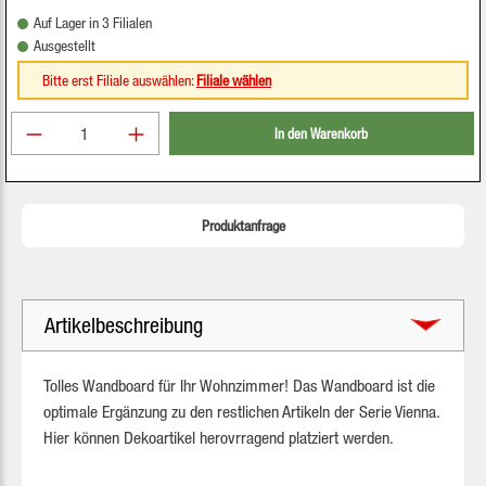
Auf Lager in 3 Filialen
Ausgestellt
Bitte erst Filiale auswählen:
Filiale wählen
Produkt Anzahl: Gib den gewünschten Wert ein oder be
In den Warenkorb
Produktanfrage
Artikelbeschreibung
Tolles Wandboard für Ihr Wohnzimmer! Das Wandboard ist die
optimale Ergänzung zu den restlichen Artikeln der Serie Vienna.
Hier können Dekoartikel herovrragend platziert werden.