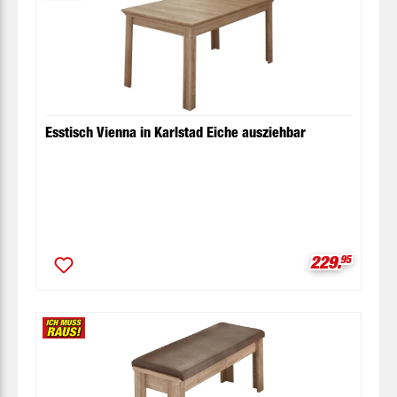
Esstisch Vienna in Karlstad Eiche ausziehbar
Verkaufspre
229.
95