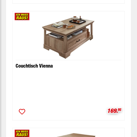
Couchtisch Vienna
Verkaufspre
169.
95