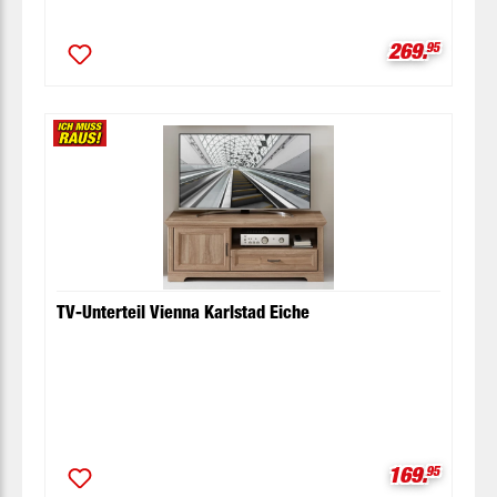
Verkaufspre
269.
95
TV-Unterteil Vienna Karlstad Eiche
Verkaufspre
169.
95