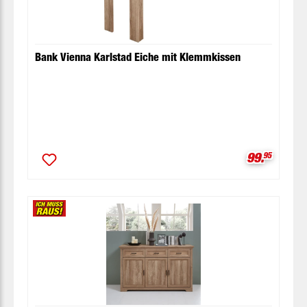
Bank Vienna Karlstad Eiche mit Klemmkissen
Verkaufspr
99.
95