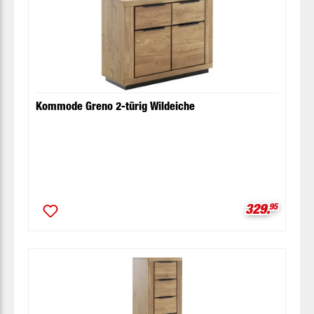
Kommode Greno 2-türig Wildeiche
Verkaufspre
329.
95