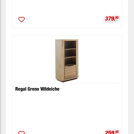
Verkaufspre
379.
95
Regal Greno Wildeiche
Verkaufspre
259.
95