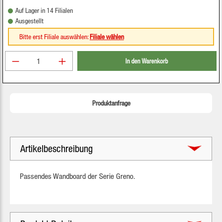
Auf Lager in 14 Filialen
Ausgestellt
Bitte erst Filiale auswählen:
Filiale wählen
Produkt Anzahl: Gib den gewünschten Wert ein oder be
In den Warenkorb
Produktanfrage
Artikelbeschreibung
Passendes Wandboard der Serie Greno.