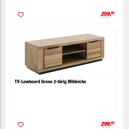
Verkaufspre
259.
95
TV-Lowboard Greno 2-türig Wildeiche
Verkaufspre
299.
95