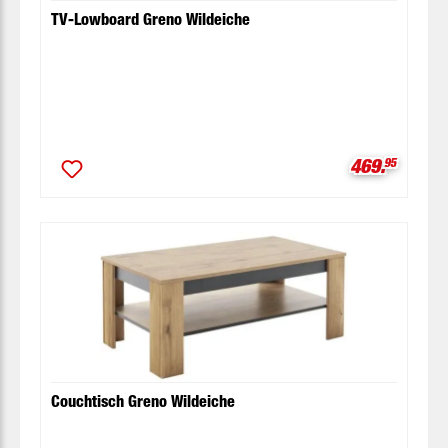
TV-Lowboard Greno Wildeiche
Verkaufspre
469.
95
Couchtisch Greno Wildeiche