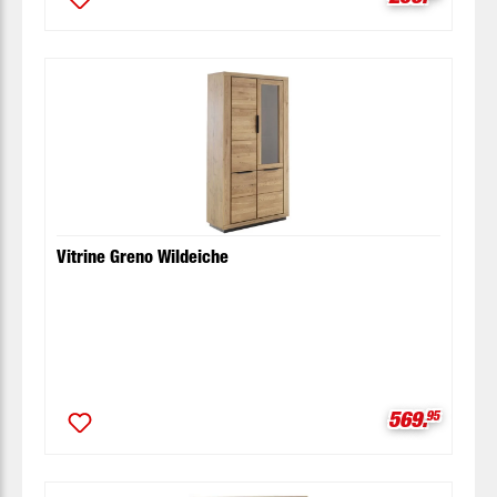
Vitrine Greno Wildeiche
Verkaufspre
569.
95