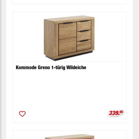
Kommode Greno 1-türig Wildeiche
Verkaufspre
339.
95