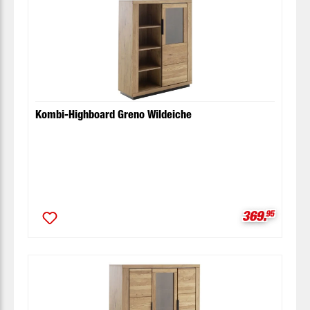
Kombi-Highboard Greno Wildeiche
Verkaufspre
369.
95