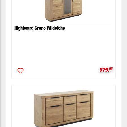
Highboard Greno Wildeiche
Verkaufspre
579.
95