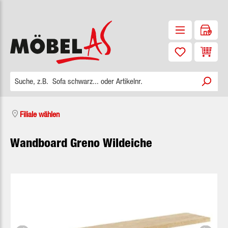
Zum Hauptinhalt springen
Waren
Filiale wählen
Wandboard Greno Wildeiche
Bildergalerie überspringen