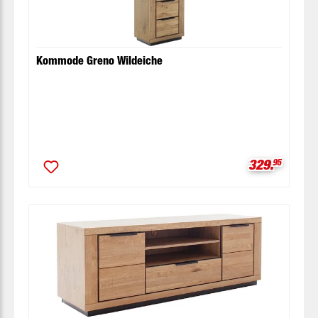
Kommode Greno Wildeiche
Verkaufspre
329.
95