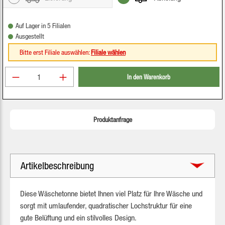
Auf Lager in 5 Filialen
Ausgestellt
Bitte erst Filiale auswählen:
Filiale wählen
Produkt Anzahl: Gib den gewünschten Wert ein oder be
In den Warenkorb
Produktanfrage
Artikelbeschreibung
Diese Wäschetonne bietet Ihnen viel Platz für Ihre Wäsche und
sorgt mit umlaufender, quadratischer Lochstruktur für eine
gute Belüftung und ein stilvolles Design.