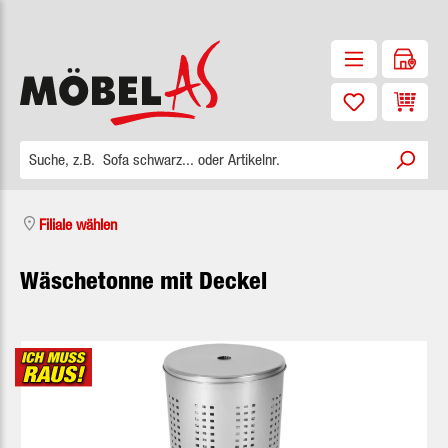
Zum Hauptinhalt springen
Waren
Filiale wählen
Wäschetonne mit Deckel
Bildergalerie überspringen