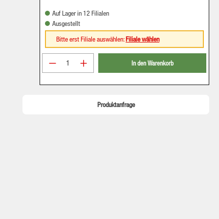
Auf Lager in 12 Filialen
Ausgestellt
Bitte erst Filiale auswählen:
Filiale wählen
Produkt Anzahl: Gib den gewünschten Wer
In den Warenkorb
Produktanfrage