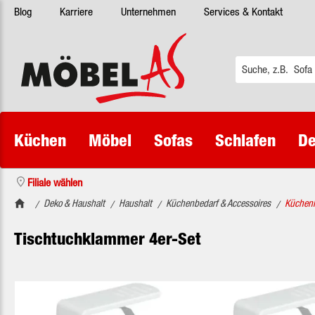
Blog
Karriere
Unternehmen
Services & Kontakt
 Hauptinhalt springen
Zur Suche springen
Zur Hauptnavigation springen
Küchen
Möbel
Sofas
Schlafen
De
Filiale wählen
Deko & Haushalt
Haushalt
Küchenbedarf & Accessoires
Küchenh
/
/
/
/
Tischtuchklammer 4er-Set
Bildergalerie überspringen