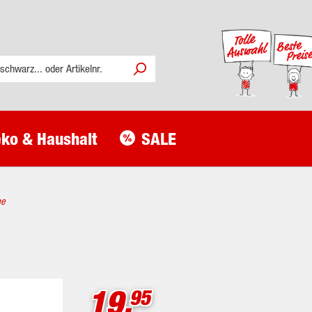
ko & Haushalt
SALE
he
19.
95