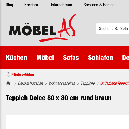
Blog
Karriere
Unternehmen
Services & Kontakt
 Hauptinhalt springen
Zur Suche springen
Zur Hauptnavigation springen
Küchen
Möbel
Sofas
Schlafen
De
Filiale wählen
Deko & Haushalt
Wohnaccessoires
Teppiche
Unifarbene Teppic
/
/
/
/
Teppich Dolce 80 x 80 cm rund braun
Bildergalerie überspringen