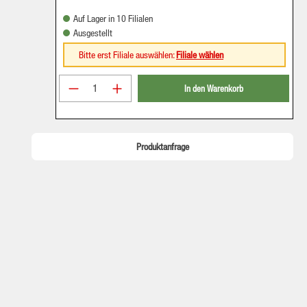
Auf Lager in 10 Filialen
Ausgestellt
Bitte erst Filiale auswählen:
Filiale wählen
Produkt Anzahl: Gib den gewünschten Wer
In den Warenkorb
Produktanfrage