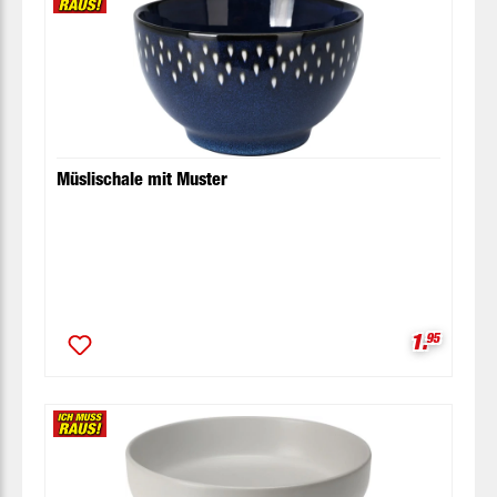
Müslischale mit Muster
Verkaufsp
1.
95