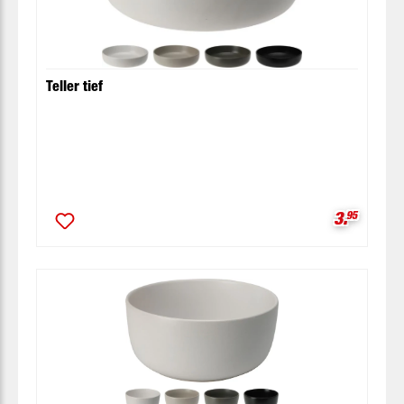
Teller tief
Verkaufsp
3.
95