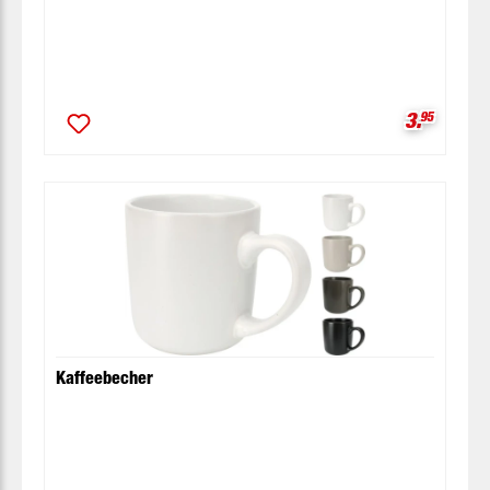
Verkaufsp
3.
95
Kaffeebecher