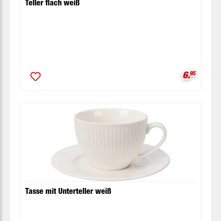
Teller flach weiß
Verkaufsp
6.
95
Tasse mit Unterteller weiß