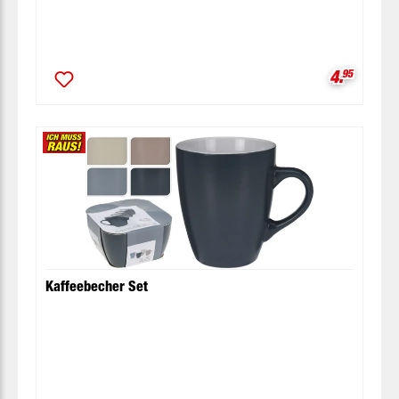
Verkaufsp
4.
95
Kaffeebecher Set