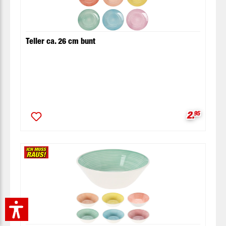
Teller ca. 26 cm bunt
Verkaufsp
2.
95