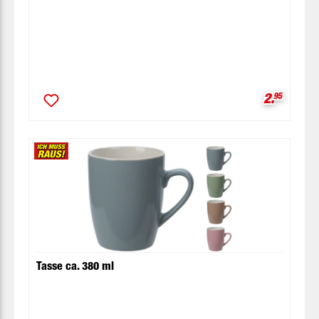
Verkaufsp
2.
95
Tasse ca. 380 ml