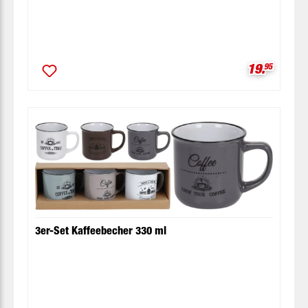
Verkaufspr
19.
95
3er-Set Kaffeebecher 330 ml