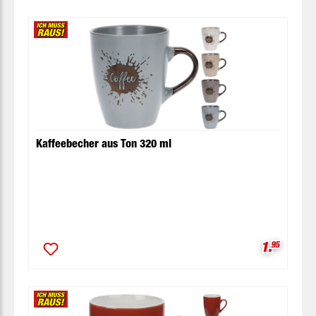
Kaffeebecher aus Ton 320 ml
Verkaufsp
1.
95