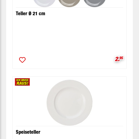
Teller Ø 21 cm
Verkaufsp
2.
95
Speiseteller