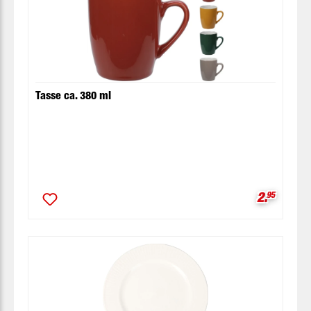
Tasse ca. 380 ml
Verkaufsp
2.
95