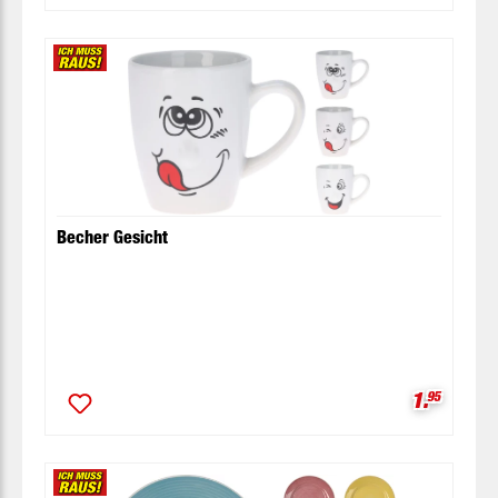
Becher Gesicht
Verkaufsp
1.
95