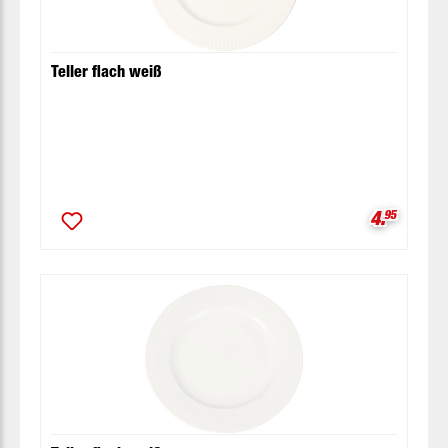
Teller flach weiß
Verkaufsp
4.
95