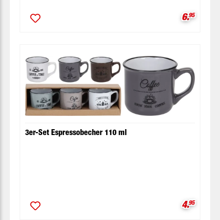
Verkaufsp
6.
95
3er-Set Espressobecher 110 ml
Verkaufsp
4.
95