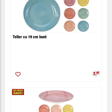
Teller ca 19 cm bunt
Verkaufsp
1.
95