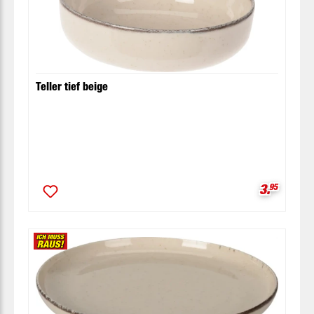
Teller tief beige
Verkaufsp
3.
95