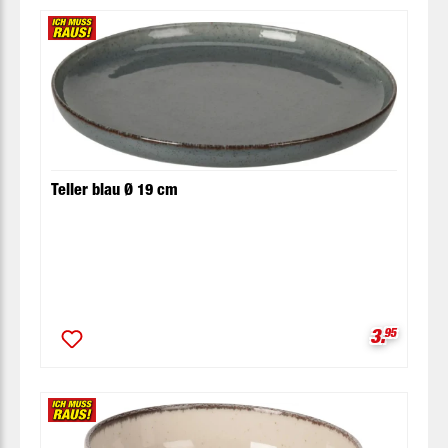
Teller blau Ø 19 cm
Verkaufsp
3.
95