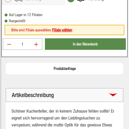
Auf Lager in 12 Filialen
Ausgestellt
Bitte erst Filiale auswählen:
Filiale wählen
Produkt Anzahl: Gib den gewünschten Wert ein oder be
In den Warenkorb
Produktanfrage
Artikelbeschreibung
Schöner Kuchenteller, der in keinem Zuhause fehlen sollte! Er
eignet sich hervorragend um den Lieblingskuchen zu
verspeisen, während die matte Optik für das gewisse Etwas