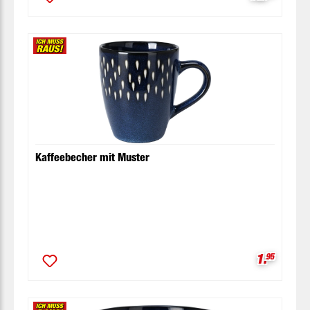
Kaffeebecher mit Muster
Verkaufsp
1.
95