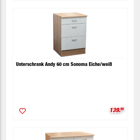
Unterschrank Andy 60 cm Sonoma Eiche/weiß
Verkaufspre
139.
95