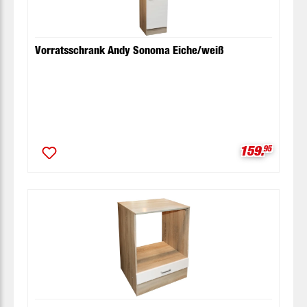
Vorratsschrank Andy Sonoma Eiche/weiß
Verkaufspre
159.
95