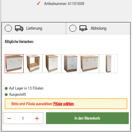
Artikelnummer: 41101608
Lieferung
Abholung
Mögliche Varianten:
Auf Lager in 13 Filialen
Ausgestellt
Bitte erst Filiale auswählen:
Filiale wählen
Produkt Anzahl: Gib den gewünschten Wert ein oder be
In den Warenkorb