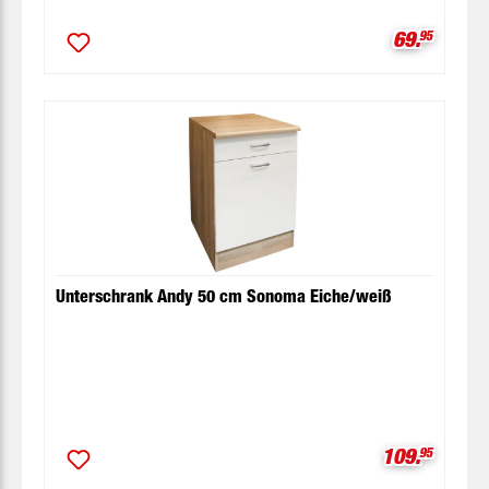
Verkaufspr
69.
95
Unterschrank Andy 50 cm Sonoma Eiche/weiß
Verkaufspre
109.
95