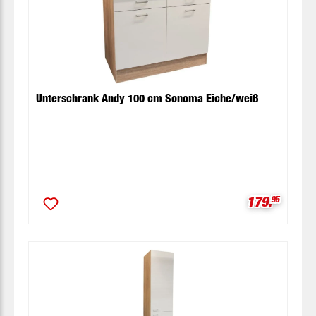
Unterschrank Andy 100 cm Sonoma Eiche/weiß
Verkaufspre
179.
95