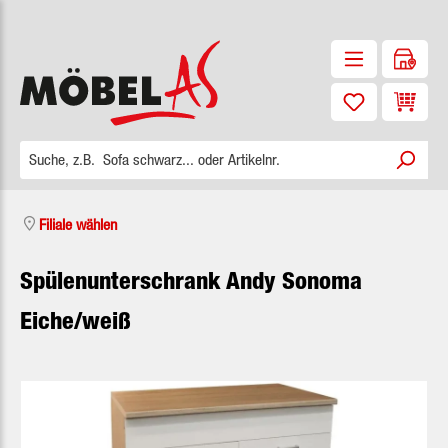
Zum Hauptinhalt springen
Waren
Filiale wählen
Spülenunterschrank Andy Sonoma
Eiche/weiß
Bildergalerie überspringen