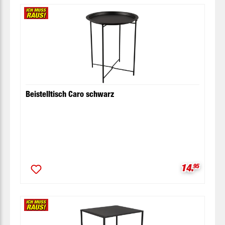
Beistelltisch Caro schwarz
Verkaufspr
14.
95