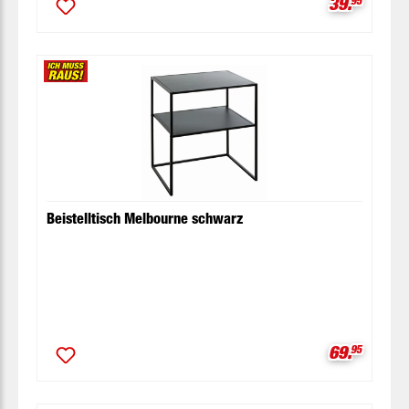
Verkaufspr
39.
Beistelltisch Melbourne schwarz
Verkaufspr
69.
95