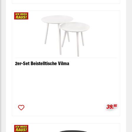
2er-Set Beistelltische Vilma
Verkaufspr
39.
95