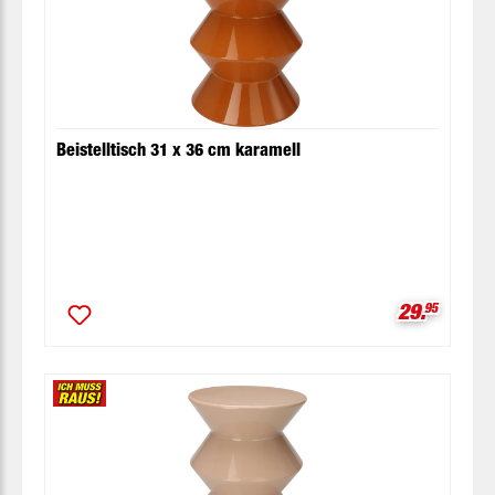
Beistelltisch 31 x 36 cm karamell
Verkaufspr
29.
95