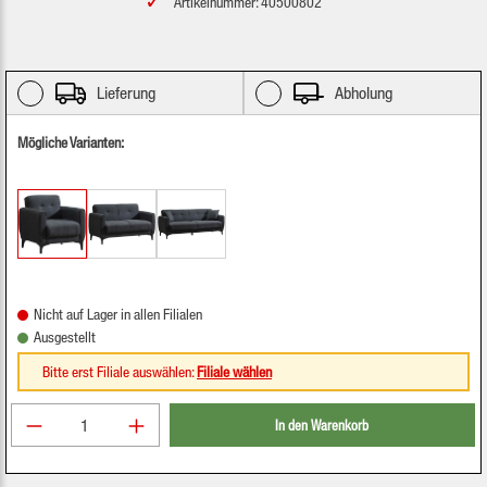
Artikelnummer: 40500802
Lieferung
Abholung
Mögliche Varianten:
Nicht auf Lager in allen Filialen
Ausgestellt
Bitte erst Filiale auswählen:
Filiale wählen
Produkt Anzahl: Gib den gewünschten Wert ein oder be
In den Warenkorb