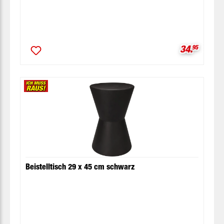
Verkaufspr
34.
95
Beistelltisch 29 x 45 cm schwarz