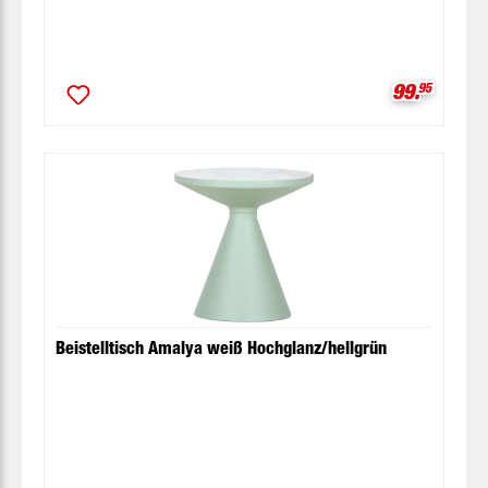
Verkaufspr
99.
95
Beistelltisch Amalya weiß Hochglanz/hellgrün