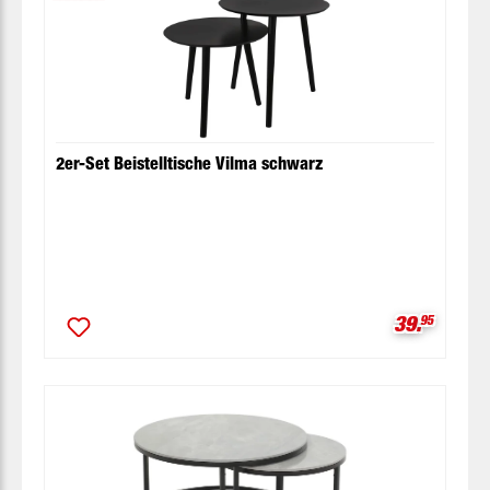
2er-Set Beistelltische Vilma schwarz
Verkaufspr
39.
95