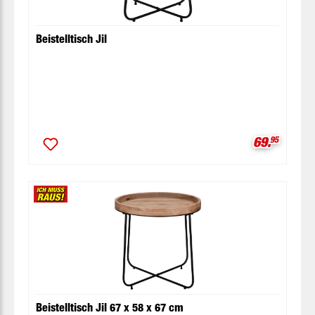
Beistelltisch Jil
Verkaufspr
69.
95
Beistelltisch Jil 67 x 58 x 67 cm