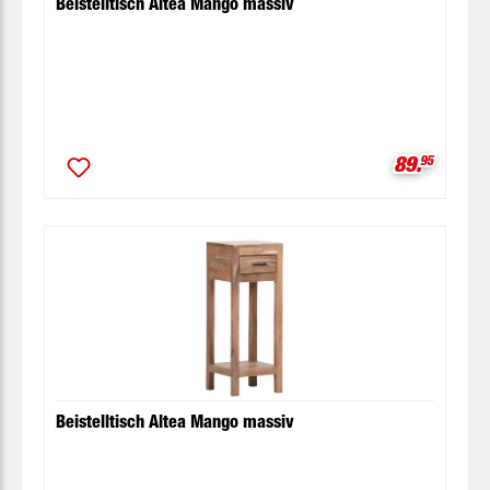
Beistelltisch Altea Mango massiv
Verkaufspr
89.
95
Beistelltisch Altea Mango massiv