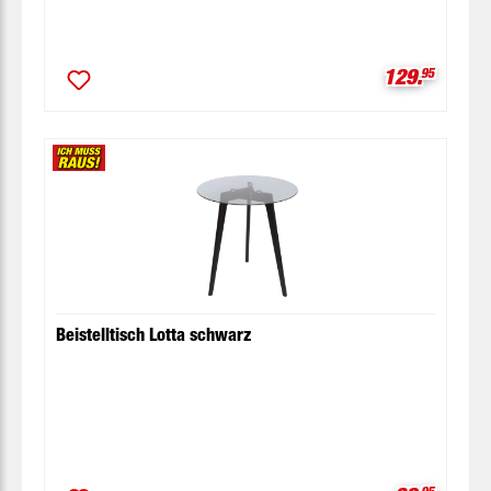
Verkaufspre
129.
95
Beistelltisch Lotta schwarz
95