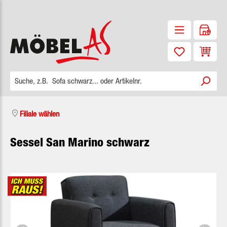
Zum Hauptinhalt springen
Waren
Filiale wählen
Sessel San Marino schwarz
Bildergalerie überspringen