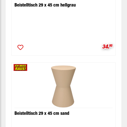
Beistelltisch 29 x 45 cm hellgrau
Verkaufspr
34.
95
Beistelltisch 29 x 45 cm sand