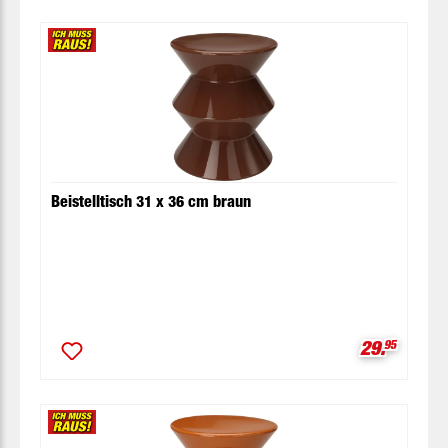
Beistelltisch 31 x 36 cm braun
Verkaufspr
29.
95