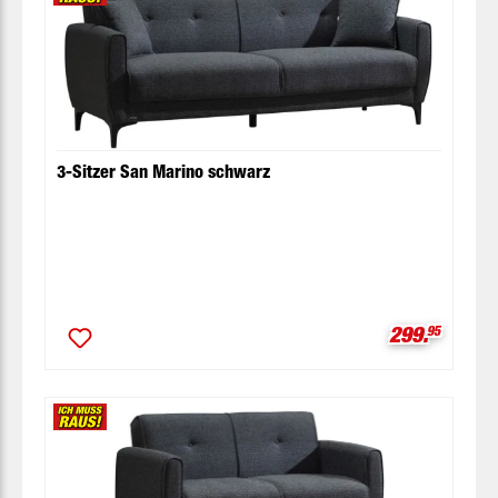
3-Sitzer San Marino schwarz
Verkaufspre
299.
95