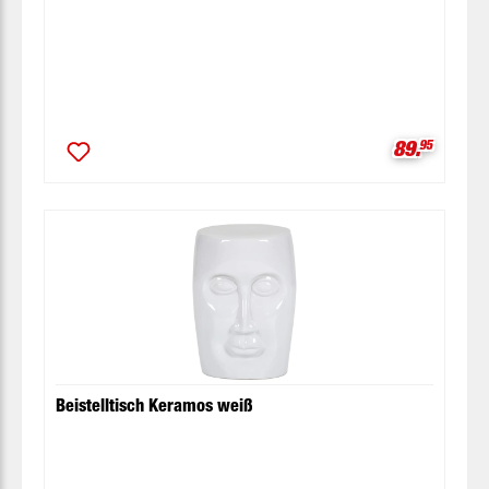
Verkaufspr
89.
95
Beistelltisch Keramos weiß