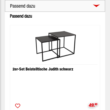
Passend dazu
Produktgalerie überspringen
Passend dazu
2er-Set Beistelltische Judith schwarz
Verkaufspr
49.
95