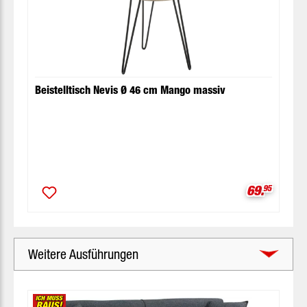
Beistelltisch Nevis Ø 46 cm Mango massiv
Verkaufspr
69.
95
Weitere Ausführungen
Produktgalerie überspringen