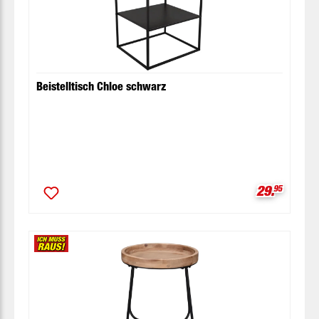
Beistelltisch Chloe schwarz
Verkaufspr
29.
95