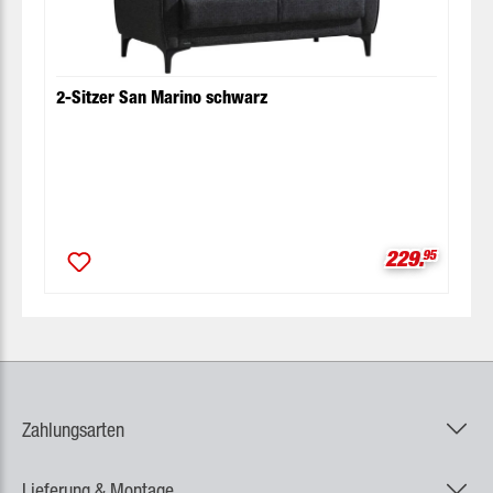
2-Sitzer San Marino schwarz
Verkaufspre
229.
95
Zahlungsarten
Lieferung & Montage