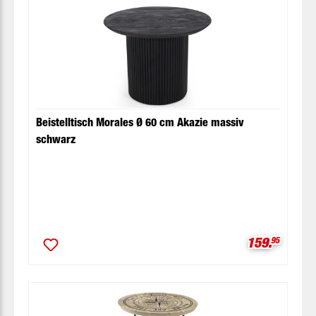
Beistelltisch Morales Ø 60 cm Akazie massiv
schwarz
Verkaufspre
159.
95