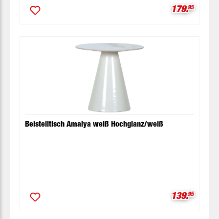
Verkaufspre
179.
95
Beistelltisch Amalya weiß Hochglanz/weiß
Verkaufspre
139.
95