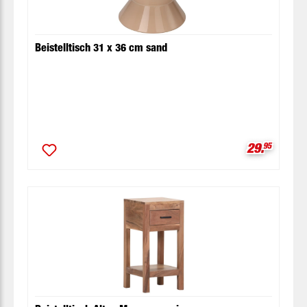
Beistelltisch 31 x 36 cm sand
Verkaufspr
29.
95