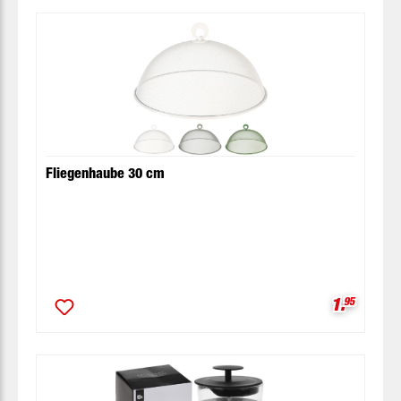
Fliegenhaube 30 cm
Verkaufsp
1.
95