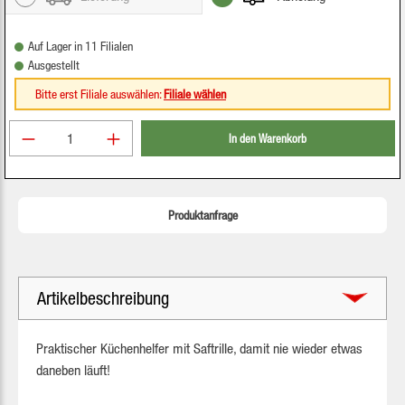
Auf Lager in 11 Filialen
Ausgestellt
Bitte erst Filiale auswählen:
Filiale wählen
Produkt Anzahl: Gib den gewünschten Wert ein oder be
In den Warenkorb
Produktanfrage
Artikelbeschreibung
Praktischer Küchenhelfer mit Saftrille, damit nie wieder etwas
daneben läuft!