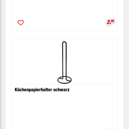
Verkaufsp
2.
95
Küchenpapierhalter schwarz