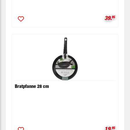
Verkaufspr
39.
95
Bratpfanne 28 cm
Verkaufspr
19.
95