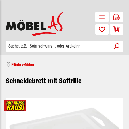
Zum Hauptinhalt springen
Waren
Filiale wählen
Schneidebrett mit Saftrille
Bildergalerie überspringen