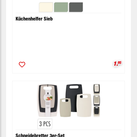
Küchenhelfer Sieb
Verkaufsp
1.
95
Schneidebretter 3er-Set