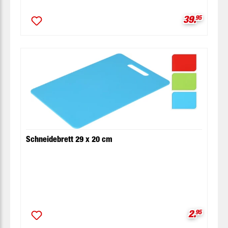
Verkaufspr
39.
95
Schneidebrett 29 x 20 cm
Verkaufsp
2.
95