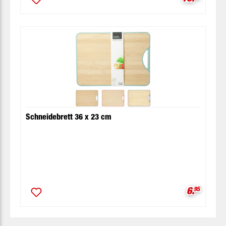
Schneidebrett 36 x 23 cm
Verkaufsp
6.
95