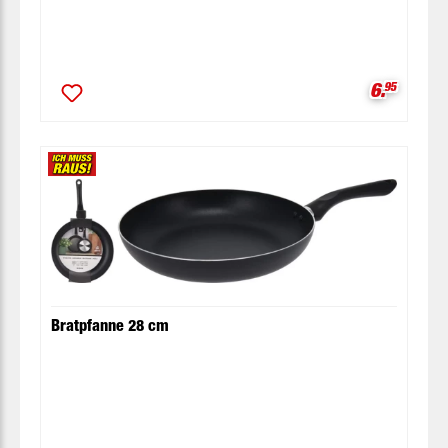
Verkaufsp
6.
95
Bratpfanne 28 cm