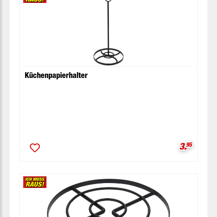
Küchenpapierhalter
Verkaufsp
3.
95