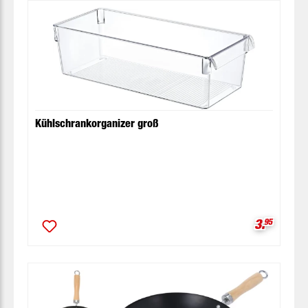
Kühlschrankorganizer groß
Verkaufsp
3.
95