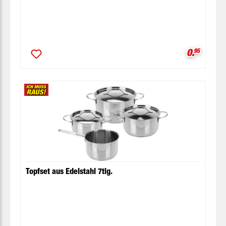
Verkaufsp
0.
95
Topfset aus Edelstahl 7tlg.