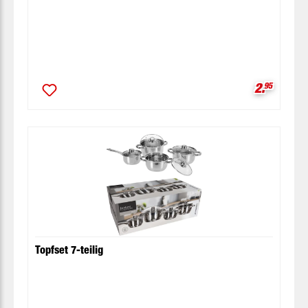
Verkaufsp
2.
95
Topfset 7-teilig