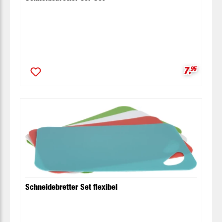
Verkaufsp
7.
95
Schneidebretter Set flexibel