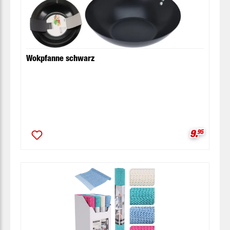
Wokpfanne schwarz
Verkaufsp
9.
95