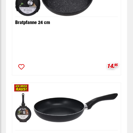
Bratpfanne 24 cm
Verkaufspr
14.
95