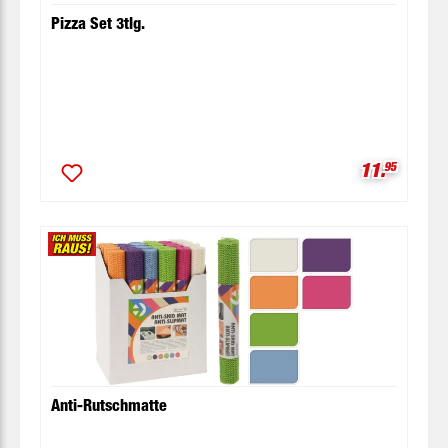
Pizza Set 3tlg.
Verkaufspr
11.
95
Anti-Rutschmatte