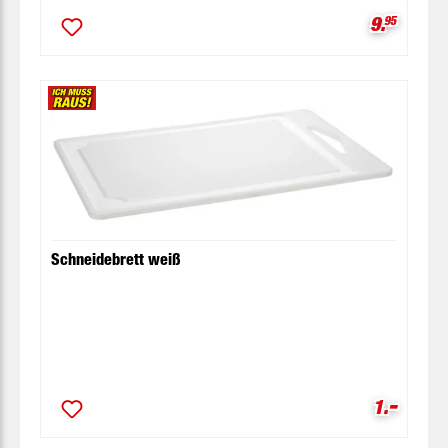
Verkaufsp
9.
95
Schneidebrett weiß
-
Verkaufsp
1.