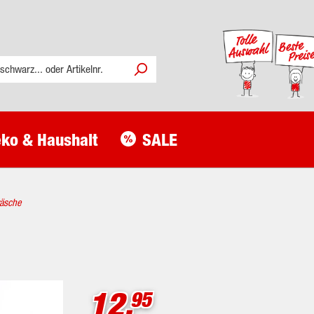
ko & Haushalt
SALE
äsche
12.
95