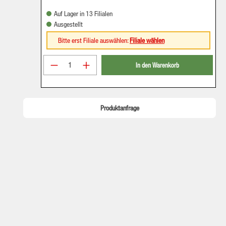
Auf Lager in 13 Filialen
Ausgestellt
Bitte erst Filiale auswählen:
Filiale wählen
Produkt Anzahl: Gib den gewünschten Wer
In den Warenkorb
Produktanfrage