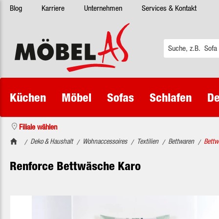
Blog
Karriere
Unternehmen
Services & Kontakt
 Hauptinhalt springen
Zur Suche springen
Zur Hauptnavigation springen
Küchen
Möbel
Sofas
Schlafen
De
Filiale wählen
Deko & Haushalt
Wohnaccessoires
Textilien
Bettwaren
Bettw
/
/
/
/
/
Renforce Bettwäsche Karo
Bildergalerie überspringen