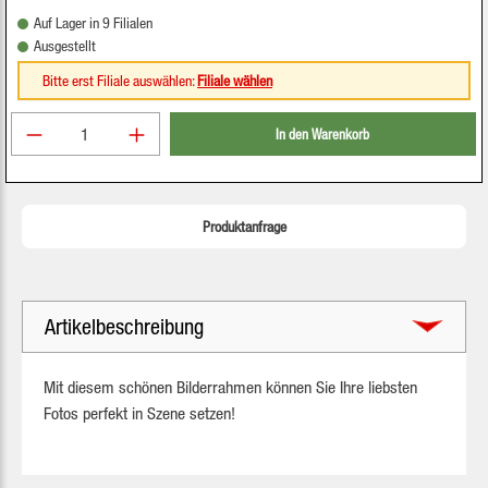
Auf Lager in 9 Filialen
Ausgestellt
Bitte erst Filiale auswählen:
Filiale wählen
Produkt Anzahl: Gib den gewünschten Wert ein oder be
In den Warenkorb
Produktanfrage
Artikelbeschreibung
Mit diesem schönen Bilderrahmen können Sie Ihre liebsten
Fotos perfekt in Szene setzen!