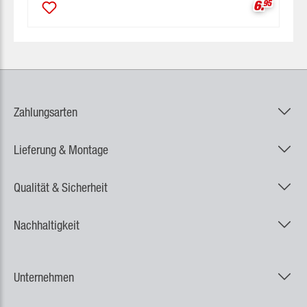
Verkaufsp
6.
95
Zahlungsarten
Lieferung & Montage
Qualität & Sicherheit
Nachhaltigkeit
Unternehmen