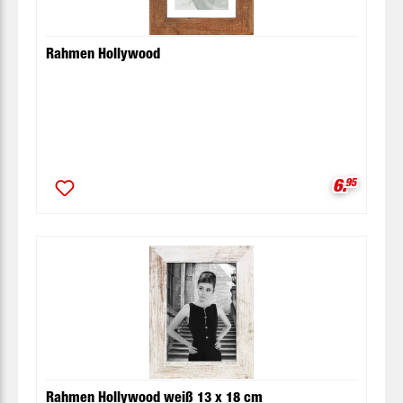
Rahmen Hollywood
Verkaufsp
6.
95
Rahmen Hollywood weiß 13 x 18 cm