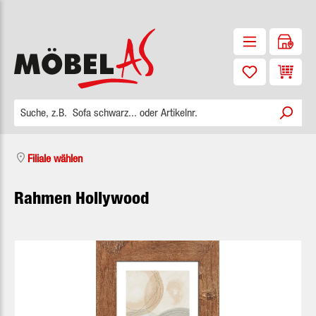
Zum Hauptinhalt springen
Waren
Filiale wählen
Rahmen Hollywood
Bildergalerie überspringen