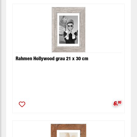
Rahmen Hollywood grau 21 x 30 cm
Verkaufsp
6.
95