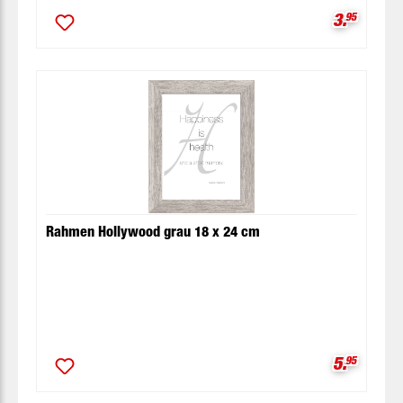
Verkaufsp
3.
95
Rahmen Hollywood grau 18 x 24 cm
Verkaufsp
5.
95