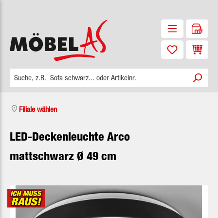
Zum Hauptinhalt springen
Waren
Filiale wählen
LED-Deckenleuchte Arco
mattschwarz Ø 49 cm
Bildergalerie überspringen