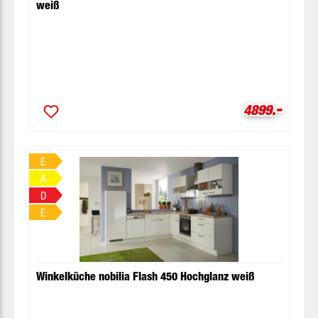
weiß
-
Verkaufsprei
4899.
E
A
D
E
Winkelküche nobilia Flash 450 Hochglanz weiß