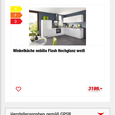
A
F
D
Winkelküche nobilia Flash Hochglanz weiß
-
Verkaufsprei
3199.
Herstellerangaben gemäß GPSR