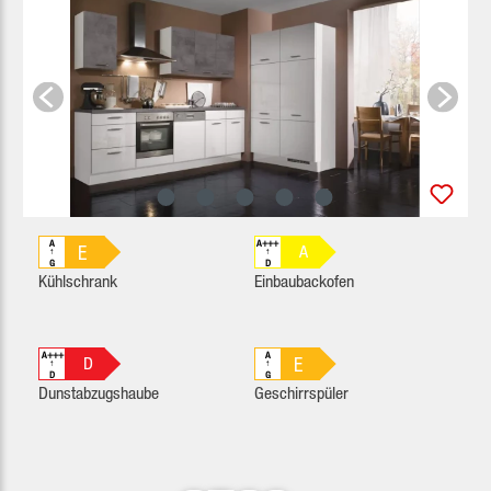
A
A+++
E
A
↑
↑
G
D
Kühlschrank
Einbaubackofen
A+++
A
E
D
↑
↑
D
G
Dunstabzugshaube
Geschirrspüler