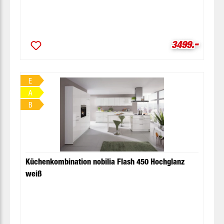
-
Verkaufsprei
3499.
E
A
B
Küchenkombination nobilia Flash 450 Hochglanz
weiß