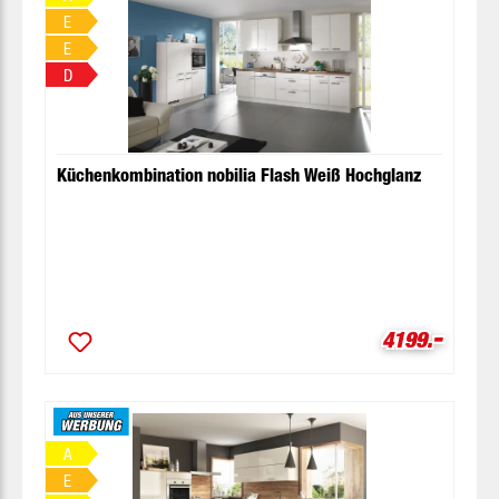
E
E
D
Küchenkombination nobilia Flash Weiß Hochglanz
-
Verkaufsprei
4199.
A
E