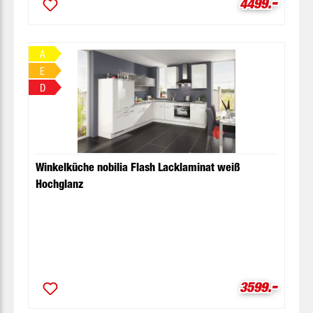
-
Verkaufsprei
4499.
A
E
D
Winkelküche nobilia Flash Lacklaminat weiß
Hochglanz
-
Verkaufsprei
3599.