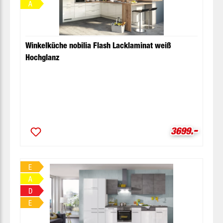
A
Winkelküche nobilia Flash Lacklaminat weiß
Hochglanz
-
Verkaufsprei
3699.
E
A
D
E