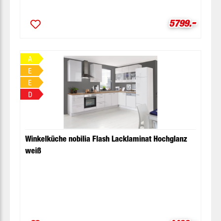
-
Verkaufsprei
5799.
A
E
E
D
Winkelküche nobilia Flash Lacklaminat Hochglanz
weiß