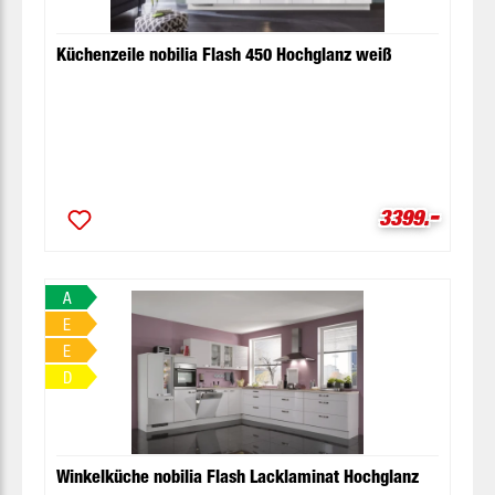
Küchenzeile nobilia Flash 450 Hochglanz weiß
-
Verkaufsprei
3399.
A
E
E
D
Winkelküche nobilia Flash Lacklaminat Hochglanz