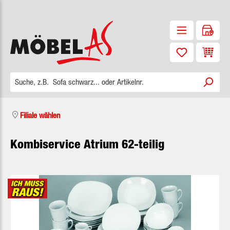
Zum Hauptinhalt springen
Waren
Filiale wählen
Kombiservice Atrium 62-teilig
Bildergalerie überspringen