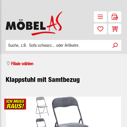
Zum Hauptinhalt springen
Waren
Filiale wählen
Klappstuhl mit Samtbezug
Bildergalerie überspringen