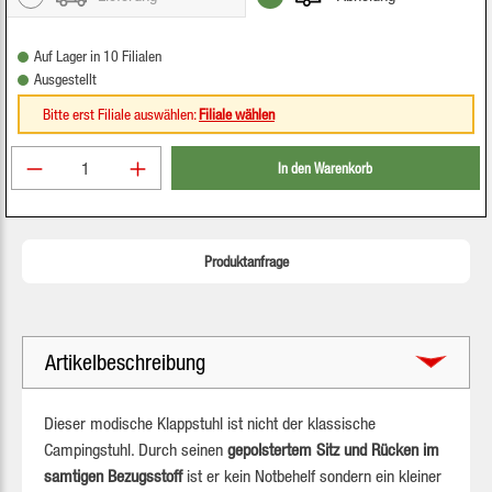
Auf Lager in 10 Filialen
Ausgestellt
Bitte erst Filiale auswählen:
Filiale wählen
Produkt Anzahl: Gib den gewünschten Wert ein oder be
In den Warenkorb
Produktanfrage
Artikelbeschreibung
Dieser modische Klappstuhl ist nicht der klassische
Campingstuhl. Durch seinen
gepolstertem Sitz und Rücken im
samtigen Bezugsstoff
ist er kein Notbehelf sondern ein kleiner