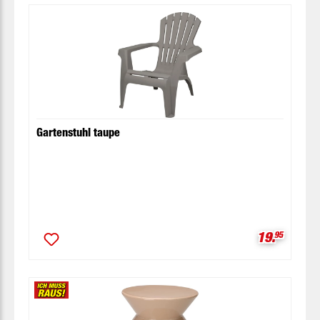
Gartenstuhl taupe
Verkaufspr
19.
95