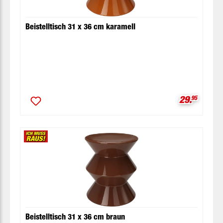
Beistelltisch 31 x 36 cm karamell
Verkaufspr
29.
95
Beistelltisch 31 x 36 cm braun