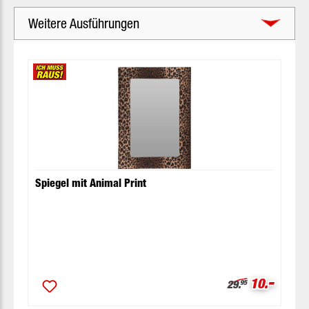
Weitere Ausführungen
Produktgalerie überspringen
Spiegel mit Animal Print
-
Verkaufspr
Regulärer Preis:
10.
29.
95