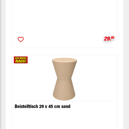
Verkaufspr
29.
95
Beistelltisch 29 x 45 cm sand