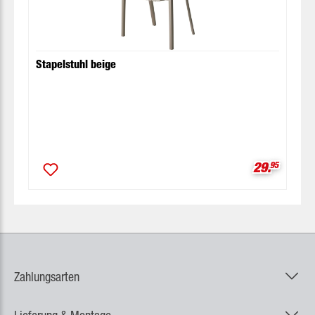
Stapelstuhl beige
Verkaufspr
29.
95
Zahlungsarten