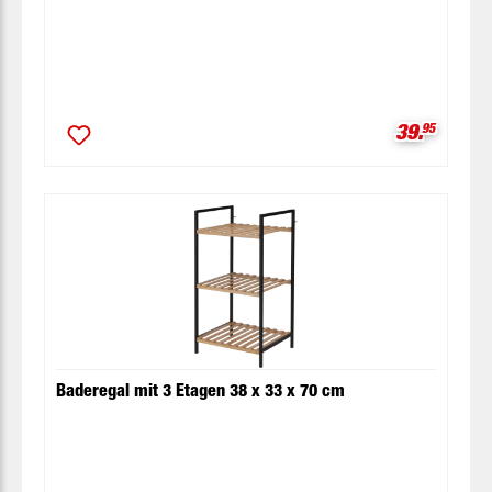
Verkaufspr
39.
95
Baderegal mit 3 Etagen 38 x 33 x 70 cm