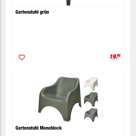
Gartenstuhl grün
Verkaufspr
19.
95
Gartenstuhl Monoblock