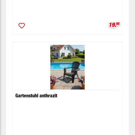
Verkaufspr
19.
95
Gartenstuhl anthrazit