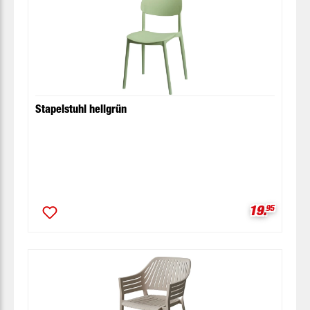
Stapelstuhl hellgrün
Verkaufspr
19.
95