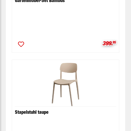
Gartenmöbel-Set Bambus
Verkaufspre
399.
95
Stapelstuhl taupe