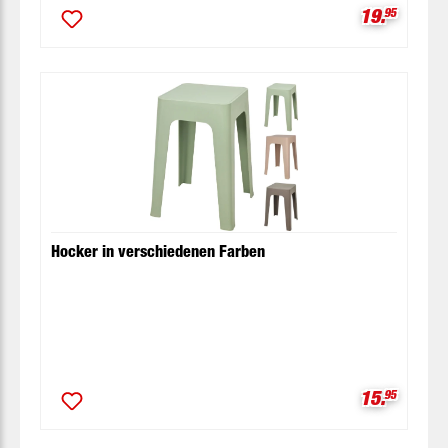
Verkaufspr
19.
95
Hocker in verschiedenen Farben
Verkaufspr
15.
95