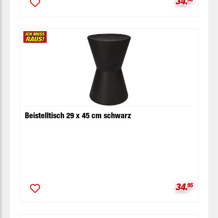
Verkaufspr
34.
Beistelltisch 29 x 45 cm schwarz
Verkaufspr
34.
95