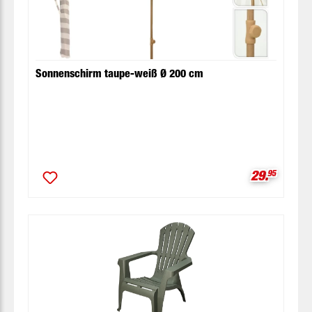
Sonnenschirm taupe-weiß Ø 200 cm
Verkaufspr
29.
95