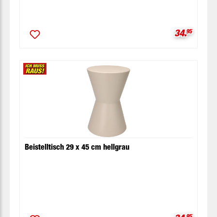
Verkaufspr
34.
95
Beistelltisch 29 x 45 cm hellgrau
95