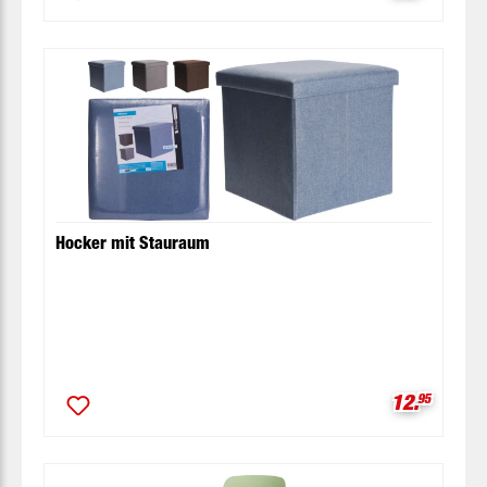
Hocker mit Stauraum
Verkaufspr
12.
95