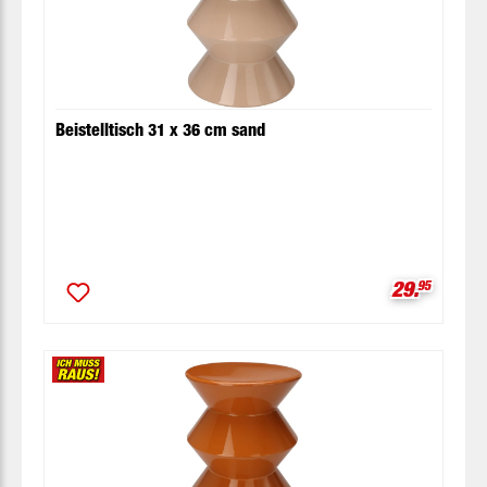
Beistelltisch 31 x 36 cm sand
Verkaufspr
29.
95