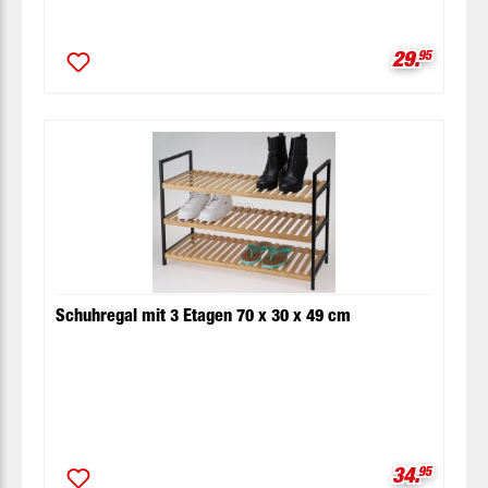
Verkaufspr
29.
95
Schuhregal mit 3 Etagen 70 x 30 x 49 cm
Verkaufspr
34.
95