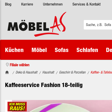
Blog
Karriere
Unternehmen
Services & Kontakt
 Hauptinhalt springen
Zur Suche springen
Zur Hauptnavigation springen
Küchen
Möbel
Sofas
Schlafen
De
Filiale wählen
Deko & Haushalt
Haushalt
Geschirr & Porzellan
Kaffee- & Tafels
/
/
/
/
Kaffeeservice Fashion 18-teilig
Bildergalerie überspringen