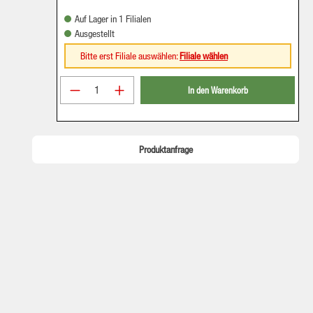
Auf Lager in 1 Filialen
Ausgestellt
Bitte erst Filiale auswählen:
Filiale wählen
Produkt Anzahl: Gib den gewünschten Wer
In den Warenkorb
Produktanfrage