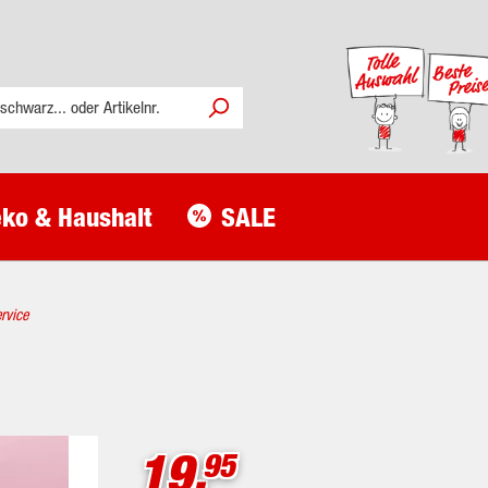
ko & Haushalt
SALE
ervice
19.
95