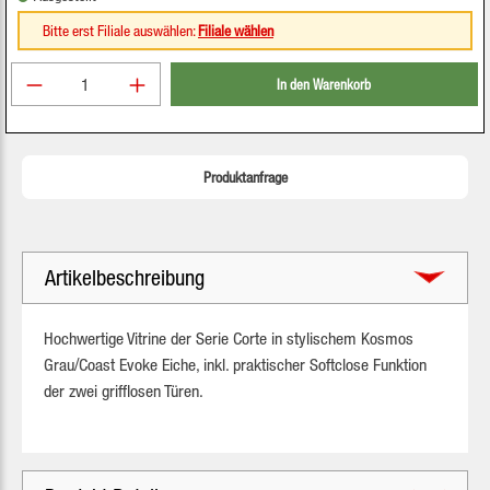
Bitte erst Filiale auswählen:
Filiale wählen
Produkt Anzahl: Gib den gewünschten Wert ein oder be
In den Warenkorb
Produktanfrage
Artikelbeschreibung
Hochwertige Vitrine der Serie Corte in stylischem Kosmos
Grau/Coast Evoke Eiche, inkl. praktischer Softclose Funktion
der zwei grifflosen Türen.