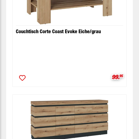
Couchtisch Corte Coast Evoke Eiche/grau
Verkaufspr
99.
95