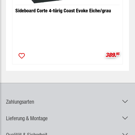
Sideboard Corte 4-türig Coast Evoke Eiche/grau
Verkaufspre
389.
95
Zahlungsarten
Lieferung & Montage
Qualität & Sicherheit