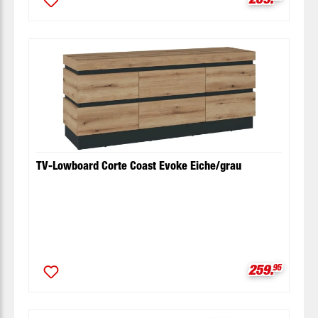
TV-Lowboard Corte Coast Evoke Eiche/grau
Verkaufspre
259.
95