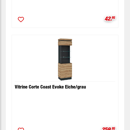
Verkaufspr
42.
95
Vitrine Corte Coast Evoke Eiche/grau
Verkaufspre
259.
95