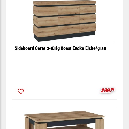
Sideboard Corte 3-türig Coast Evoke Eiche/grau
Verkaufspre
299.
95