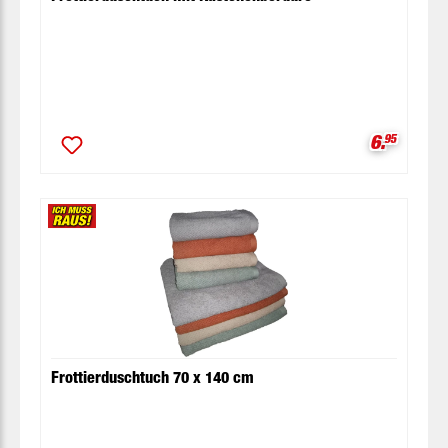
Verkaufsp
6.
95
Frottierduschtuch 70 x 140 cm