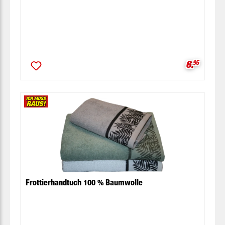
Verkaufsp
6.
95
Frottierhandtuch 100 % Baumwolle