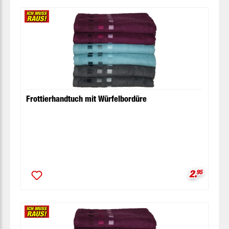
Frottierhandtuch mit Würfelbordüre
Verkaufsp
2.
95