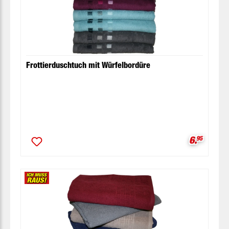
Frottierduschtuch mit Würfelbordüre
Verkaufsp
6.
95