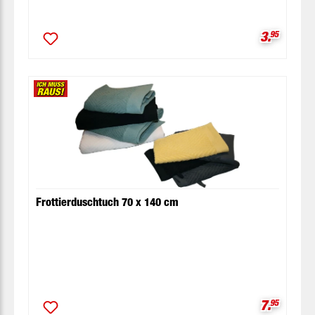
Verkaufsp
3.
95
Frottierduschtuch 70 x 140 cm
Verkaufsp
7.
95