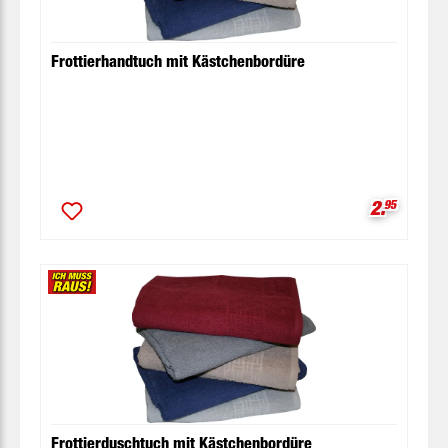
Frottierhandtuch mit Kästchenbordüre
Verkaufsp
2.
95
Frottierduschtuch mit Kästchenbordüre