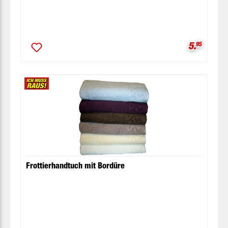
Verkaufsp
5.
95
Frottierhandtuch mit Bordüre