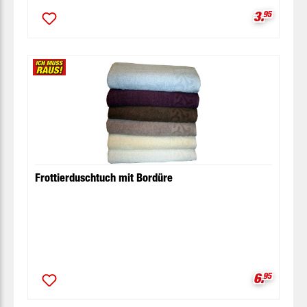
Verkaufsp
3.
95
Frottierduschtuch mit Bordüre
Verkaufsp
6.
95