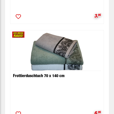
Verkaufsp
3.
95
Frottierduschtuch 70 x 140 cm
Verkaufsp
6.
95