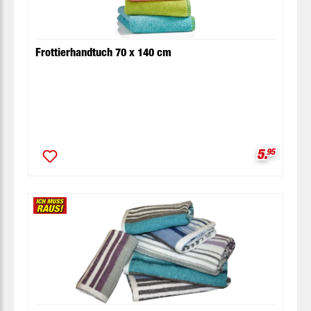
Frottierhandtuch 70 x 140 cm
Verkaufsp
5.
95