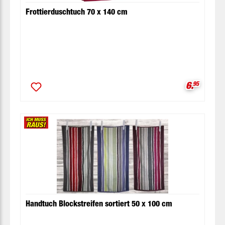
Frottierduschtuch 70 x 140 cm
Verkaufsp
6.
95
Handtuch Blockstreifen sortiert 50 x 100 cm