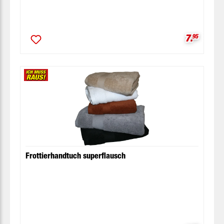
Verkaufsp
7.
95
Frottierhandtuch superflausch