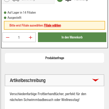
Auf Lager in 14 Filialen
Ausgestellt
Bitte erst Filiale auswählen:
Filiale wählen
Produkt Anzahl: Gib den gewünschten Wert ein oder be
In den Warenkorb
Produktanfrage
Artikelbeschreibung
Verschiedenfarbige Frottierhandtücher, perfekt für den
nächsten Schwimmbadbesuch oder Wellnesstag!