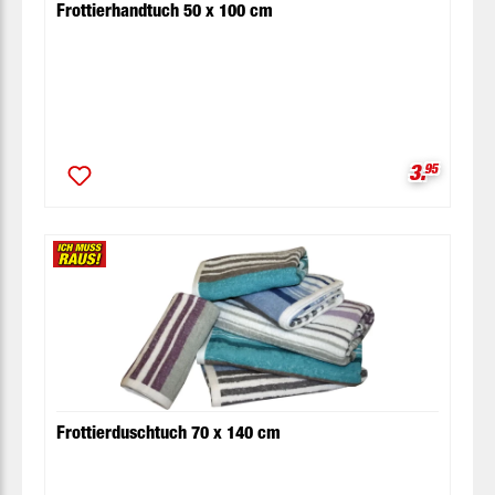
Frottierhandtuch 50 x 100 cm
Verkaufsp
3.
95
Frottierduschtuch 70 x 140 cm