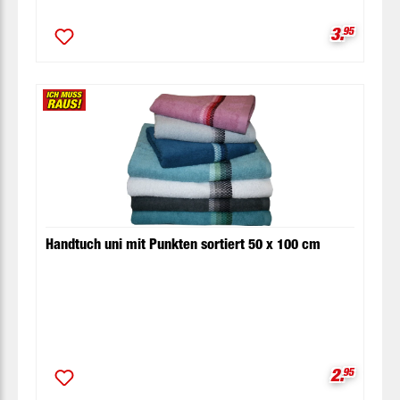
Verkaufsp
3.
95
Handtuch uni mit Punkten sortiert 50 x 100 cm
Verkaufsp
2.
95