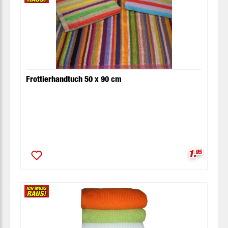
Frottierhandtuch 50 x 90 cm
Verkaufsp
1.
95