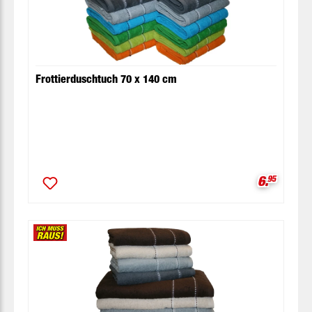
Frottierduschtuch 70 x 140 cm
Verkaufsp
6.
95